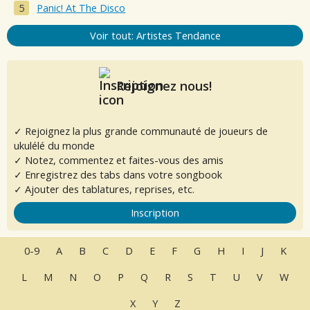
Panic! At The Disco
Voir tout: Artistes Tendance
Rejoignez nous!
✓ Rejoignez la plus grande communauté de joueurs de
ukulélé du monde
✓ Notez, commentez et faites-vous des amis
✓ Enregistrez des tabs dans votre songbook
✓ Ajouter des tablatures, reprises, etc.
Inscription
0-9
A
B
C
D
E
F
G
H
I
J
K
L
M
N
O
P
Q
R
S
T
U
V
W
X
Y
Z