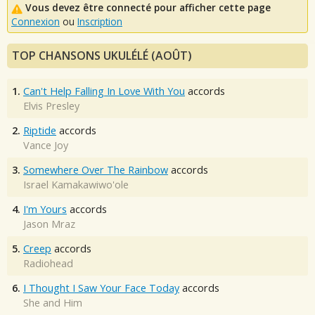
Vous devez être connecté pour afficher cette page
Connexion
ou
Inscription
TOP CHANSONS UKULÉLÉ (AOÛT)
1.
Can't Help Falling In Love With You
accords
Elvis Presley
2.
Riptide
accords
Vance Joy
3.
Somewhere Over The Rainbow
accords
Israel Kamakawiwo'ole
4.
I'm Yours
accords
Jason Mraz
5.
Creep
accords
Radiohead
6.
I Thought I Saw Your Face Today
accords
She and Him