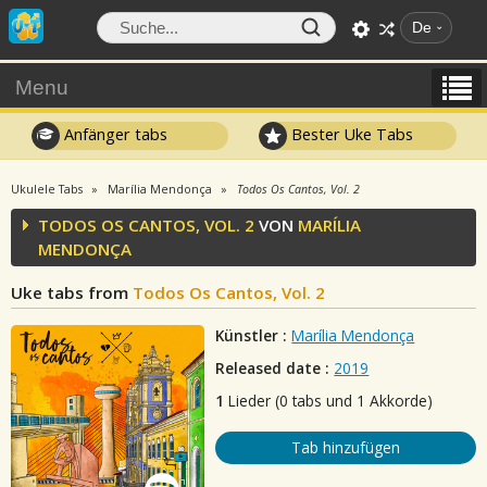
De
Menu
Anfänger tabs
Bester Uke Tabs
Ukulele Tabs
Marília Mendonça
Todos Os Cantos, Vol. 2
TODOS OS CANTOS, VOL. 2
VON
MARÍLIA
MENDONÇA
Uke tabs from
Todos Os Cantos, Vol. 2
Künstler :
Marília Mendonça
Released date :
2019
1
Lieder (0 tabs und 1 Akkorde)
Tab hinzufügen