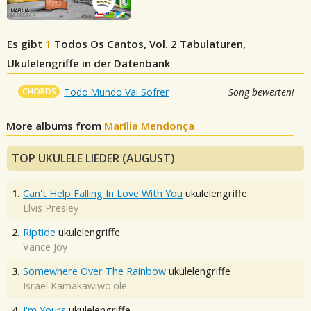
Es gibt
1
Todos Os Cantos, Vol. 2
Tabulaturen,
Ukulelengriffe in der Datenbank
CHORDS
Todo Mundo Vai Sofrer
Song bewerten!
More albums from
Marília Mendonça
TOP UKULELE LIEDER (AUGUST)
1.
Can't Help Falling In Love With You
ukulelengriffe
Elvis Presley
2.
Riptide
ukulelengriffe
Vance Joy
3.
Somewhere Over The Rainbow
ukulelengriffe
Israel Kamakawiwo'ole
4.
I'm Yours
ukulelengriffe