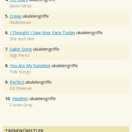
Jason Mraz
5.
Creep
ukulelengriffe
Radiohead
6.
I Thought I Saw Your Face Today
ukulelengriffe
She and Him
7.
Sailor Song
ukulelengriffe
Gigi Perez
8.
You Are My Sunshine
ukulelengriffe
Folk Songs
9.
Perfect
ukulelengriffe
Ed Sheeran
10.
Heather
ukulelengriffe
Conan Gray
TRENDKÜNSTLER