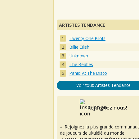
ARTISTES TENDANCE
Twenty One Pilots
Billie Eilish
Unknown
The Beatles
Panic! At The Disco
Voir tout: Artistes Tendance
Rejoignez nous!
✓ Rejoignez la plus grande communaut
de joueurs de ukulélé du monde