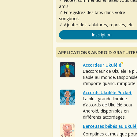
✓ Notez, commentez et faites-vous de
amis
✓ Enregistrez des tabs dans votre
songbook
✓ Ajouter des tablatures, reprises, etc.
Inscription
APPLICATIONS ANDROID GRATUITE
Accordeur Ukulélé
L’accordeur de Ukulele le pl
fiable au monde. Disponibl
n’importe quand, n’importe 
Accords Ukulélé Pocket
La plus grande librairie
d’accords de Ukulélé pour
Android, disponibles en
différents accordages.
Berceuses bébés au ukulé
Comptines et musique pou