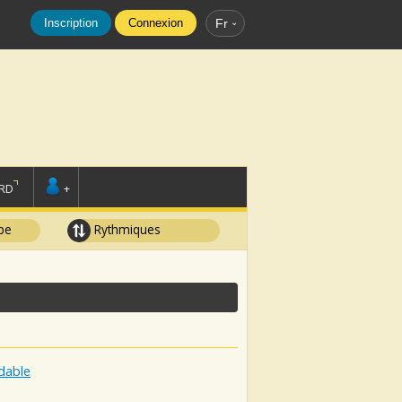
Inscription
Connexion
Fr
RD
+
pe
Rythmiques
dable