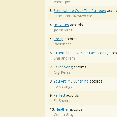
Vance Joy
3.
Somewhere Over The Rainbow
accor
Israel Kamakawiwo'ole
4.
I'm Yours
accords
Jason Mraz
5.
Creep
accords
Radiohead
6.
I Thought I Saw Your Face Today
acco
She and Him
7.
Sailor Song
accords
Gigi Perez
8.
You Are My Sunshine
accords
Folk Songs
9.
Perfect
accords
Ed Sheeran
10.
Heather
accords
Conan Gray