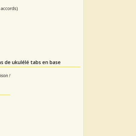
 accords)
ns de ukulélé tabs en base
nson !