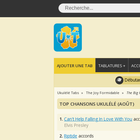
AJOUTER UNE TAB
TABLATURES +
ACC
Débutan
Ukulélé Tabs
The Joy Formidable
The Big 
TOP CHANSONS UKULÉLÉ (AOÛT)
1.
Can't Help Falling In Love With You
acc
Elvis Presley
2.
Riptide
accords