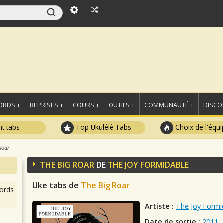
ORDS +
REPRISES +
COURS +
OUTILS +
COMMUNAUTÉ +
DISCO
t tabs
Top Ukulélé Tabs
Choix de l'équi
Roar
THE BIG ROAR
DE
THE JOY FORMIDABLE
Uke tabs de
The Big Roar
ords
Artiste :
The Joy Formi
Date de sortie :
2011