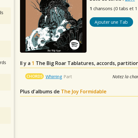
1
chansons (0 tabs et 1
ds
Ajouter une Tab
rds
Il y a
1
The Big Roar
Tablatures, accords, partitio
CHORDS
Whirring
Part
Notez la cha
Plus d'albums de
The Joy Formidable