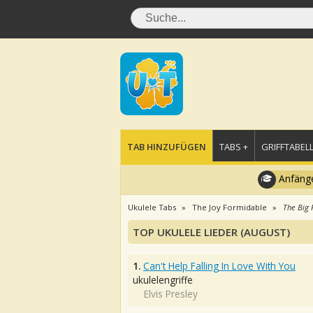
TAB HINZUFÜGEN
TABS +
GRIFFTABELL
Anfänge
Ukulele Tabs
The Joy Formidable
The Big 
TOP UKULELE LIEDER (AUGUST)
1.
Can't Help Falling In Love With You
ukulelengriffe
Elvis Presley