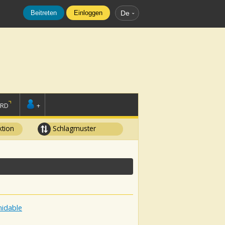
Beitreten
Einloggen
De
ORD
+
tion
Schlagmuster
midable