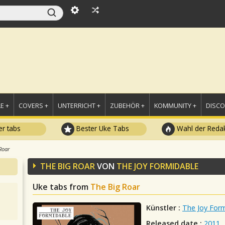
E +
COVERS +
UNTERRICHT +
ZUBEHÖR +
KOMMUNITY +
DISC
r tabs
Bester Uke Tabs
Wahl der Redak
Roar
THE BIG ROAR
VON
THE JOY FORMIDABLE
Uke tabs from
The Big Roar
Künstler :
The Joy For
Released date :
2011