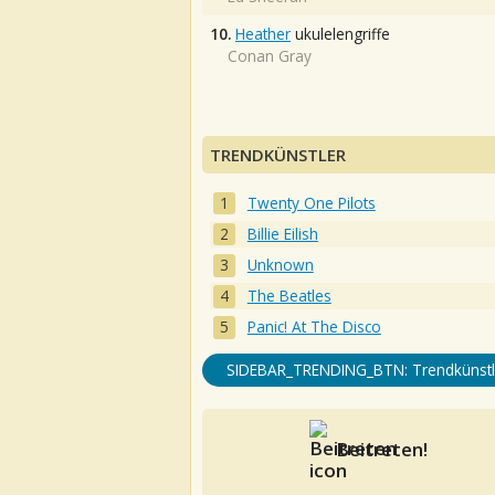
10.
Heather
ukulelengriffe
Conan Gray
TRENDKÜNSTLER
Twenty One Pilots
Billie Eilish
Unknown
The Beatles
Panic! At The Disco
SIDEBAR_TRENDING_BTN: Trendkünstl
Beitreten!