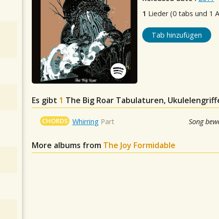
1
Lieder (0 tabs und 1 
Tab hinzufügen
Es gibt
1
The Big Roar
Tabulaturen, Ukulelengriff
CHORDS
Whirring
Part
Song bewe
More albums from
The Joy Formidable