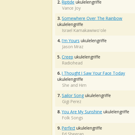
2.
Riptide
ukulelengriffe
Vance Joy
3.
Somewhere Over The Rainbow
ukulelengriffe
Israel Kamakawiwo'ole
4.
I'm Yours
ukulelengriffe
Jason Mraz
5.
Creep
ukulelengriffe
Radiohead
6.
I Thought I Saw Your Face Today
ukulelengriffe
She and Him
7.
Sailor Song
ukulelengriffe
Gigi Perez
8.
You Are My Sunshine
ukulelengriffe
Folk Songs
9.
Perfect
ukulelengriffe
Ed Sheeran