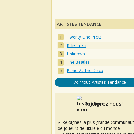
ARTISTES TENDANCE
Twenty One Pilots
Billie Eilish
Unknown
The Beatles
Panic! At The Disco
Voir tout: Artistes Tendance
Rejoignez nous!
✓ Rejoignez la plus grande communaut
de joueurs de ukulélé du monde