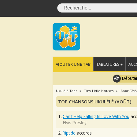
AJOUTER UNE TAB
TABLATURES +
ACC
Débutan
Ukulélé Tabs
Tiny Little Houses
Snow Glob
TOP CHANSONS UKULÉLÉ (AOÛT)
1.
Can't Help Falling In Love With You
acc
Elvis Presley
2.
Riptide
accords