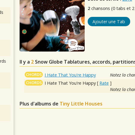
2
chansons (0 tabs et 2
ds
Ajouter une Tab
rds
Il y a
2
Snow Globe
Tablatures, accords, partition
CHORDS
I Hate That You're Happy
Notez la cha
CHORDS
I Hate That You're Happy
[
Rate
]
Notez la cha
Plus d'albums de
Tiny Little Houses