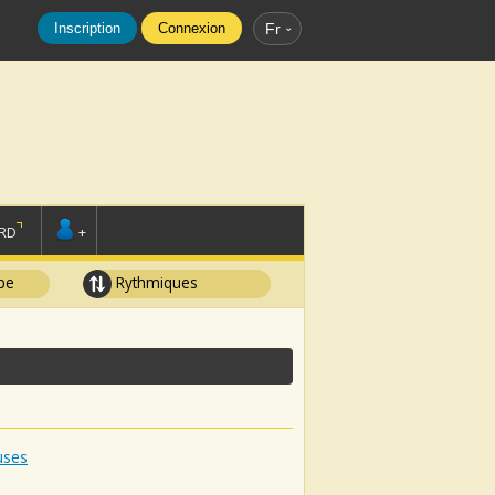
Inscription
Connexion
Fr
RD
+
pe
Rythmiques
uses