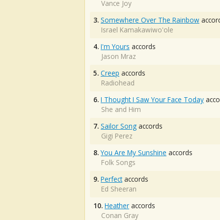
Vance Joy
3.
Somewhere Over The Rainbow
accor
Israel Kamakawiwo'ole
4.
I'm Yours
accords
Jason Mraz
5.
Creep
accords
Radiohead
6.
I Thought I Saw Your Face Today
acco
She and Him
7.
Sailor Song
accords
Gigi Perez
8.
You Are My Sunshine
accords
Folk Songs
9.
Perfect
accords
Ed Sheeran
10.
Heather
accords
Conan Gray