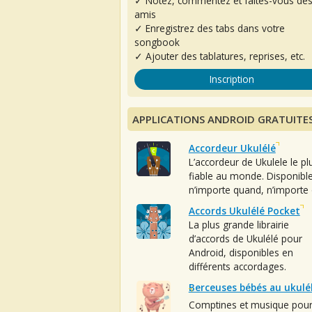
✓ Notez, commentez et faites-vous de
amis
✓ Enregistrez des tabs dans votre
songbook
✓ Ajouter des tablatures, reprises, etc.
Inscription
APPLICATIONS ANDROID GRATUITE
Accordeur Ukulélé
L’accordeur de Ukulele le pl
fiable au monde. Disponibl
n’importe quand, n’importe 
Accords Ukulélé Pocket
La plus grande librairie
d’accords de Ukulélé pour
Android, disponibles en
différents accordages.
Berceuses bébés au ukulé
Comptines et musique pou