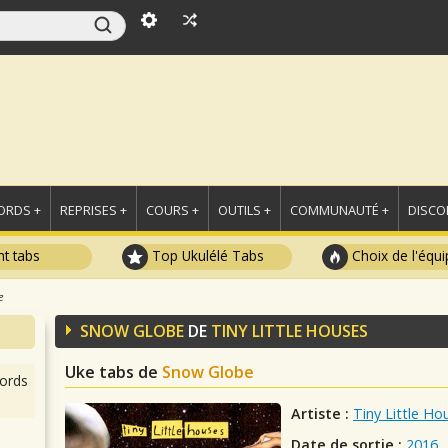
ORDS +
REPRISES +
COURS +
OUTILS +
COMMUNAUTÉ +
DISCO
t tabs
Top Ukulélé Tabs
Choix de l'équi
e
SNOW GLOBE
DE
TINY LITTLE HOUSES
Uke tabs de
Snow Globe
ords
Artiste :
Tiny Little Ho
Date de sortie :
2016