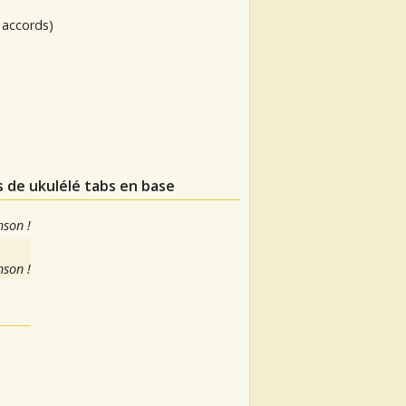
 accords)
s de ukulélé tabs en base
nson !
nson !