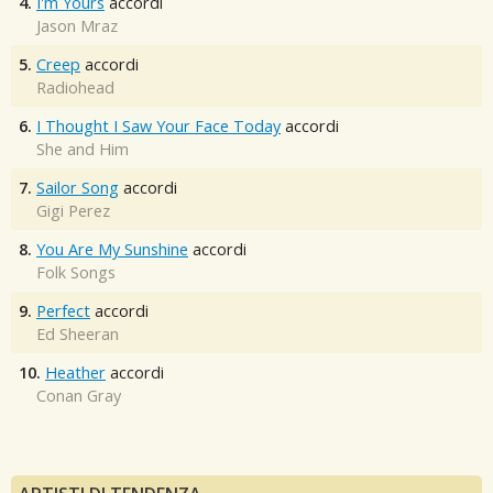
4.
I'm Yours
accordi
Jason Mraz
5.
Creep
accordi
Radiohead
6.
I Thought I Saw Your Face Today
accordi
She and Him
7.
Sailor Song
accordi
Gigi Perez
8.
You Are My Sunshine
accordi
Folk Songs
9.
Perfect
accordi
Ed Sheeran
10.
Heather
accordi
Conan Gray