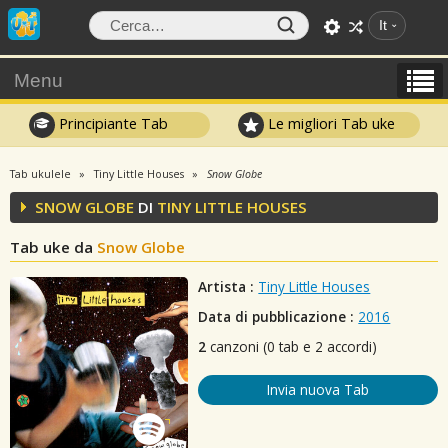
It
Menu
Principiante Tab
Le migliori Tab uke
Tab ukulele
Tiny Little Houses
Snow Globe
SNOW GLOBE
DI
TINY LITTLE HOUSES
Tab uke da
Snow Globe
Artista :
Tiny Little Houses
Data di pubblicazione :
2016
2
canzoni (0 tab e 2 accordi)
Invia nuova Tab