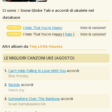
Ci sono
2
Snow Globe
Tab e accordi di ukulele nel
database
CHORDS
I Hate That You're Happy
Vota la canzone!
CHORDS
I Hate That You're Happy
[
Rate
]
Vota la canzone!
Altri album da
Tiny Little Houses
LE MIGLIORI CANZONI UKE (AGOSTO)
1.
Can't Help Falling In Love With You
accordi
Elvis Presley
2.
Riptide
accordi
Vance Joy
3.
Somewhere Over The Rainbow
accordi
Israel Kamakawiwo'ole