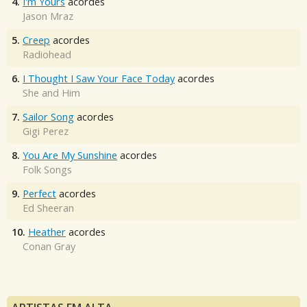
4.
I'm Yours
acordes
Jason Mraz
5.
Creep
acordes
Radiohead
6.
I Thought I Saw Your Face Today
acordes
She and Him
7.
Sailor Song
acordes
Gigi Perez
8.
You Are My Sunshine
acordes
Folk Songs
9.
Perfect
acordes
Ed Sheeran
10.
Heather
acordes
Conan Gray