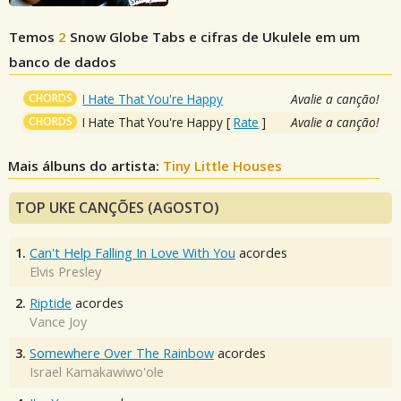
Temos
2
Snow Globe
Tabs e cifras de Ukulele em um
banco de dados
CHORDS
I Hate That You're Happy
Avalie a canção!
CHORDS
I Hate That You're Happy
[
Rate
]
Avalie a canção!
Mais álbuns do artista:
Tiny Little Houses
TOP UKE CANÇÕES (AGOSTO)
1.
Can't Help Falling In Love With You
acordes
Elvis Presley
2.
Riptide
acordes
Vance Joy
3.
Somewhere Over The Rainbow
acordes
Israel Kamakawiwo'ole