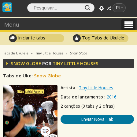
Pt
Menu
Iniciante tabs
Top Tabs de Ukulele
Tabs de Ukulele
Tiny Little Houses
Snow Globe
SNOW GLOBE
POR
TINY LITTLE HOUSES
Tabs de Uke:
Snow Globe
Artista :
Tiny Little Houses
Data de lançamento :
2016
2
canções (0 tabs y 2 cifras)
Enviar Nova Tab