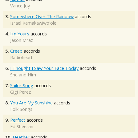
Vance Joy
3.
Somewhere Over The Rainbow
accords
Israel Kamakawiwo'ole
4.
I'm Yours
accords
Jason Mraz
5.
Creep
accords
Radiohead
6.
I Thought I Saw Your Face Today
accords
She and Him
7.
Sailor Song
accords
Gigi Perez
8.
You Are My Sunshine
accords
Folk Songs
9.
Perfect
accords
Ed Sheeran
10.
Heather
accords