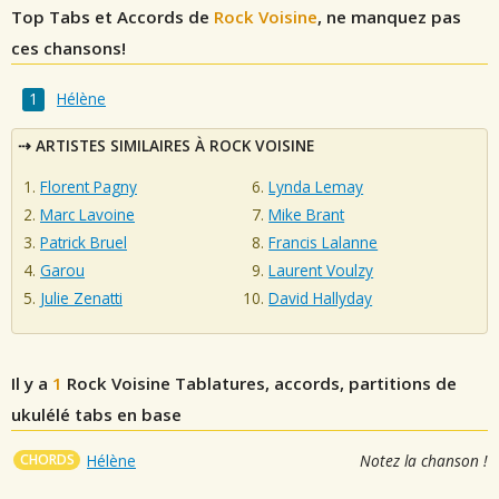
Top Tabs et Accords de
Rock Voisine
, ne manquez pas
ces chansons!
Hélène
ARTISTES SIMILAIRES À ROCK VOISINE
Florent Pagny
Lynda Lemay
Marc Lavoine
Mike Brant
Patrick Bruel
Francis Lalanne
Garou
Laurent Voulzy
Julie Zenatti
David Hallyday
Il y a
1
Rock Voisine
Tablatures, accords, partitions de
ukulélé tabs en base
CHORDS
Hélène
Notez la chanson !