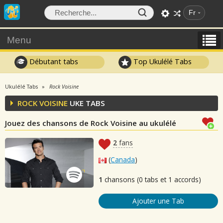
Fr
Menu
Débutant tabs
Top Ukulélé Tabs
Ukulélé Tabs
Rock Voisine
ROCK VOISINE
UKE TABS
Jouez des chansons de Rock Voisine au ukulélé
2
fans
(
Canada
)
1
chansons (0 tabs et 1 accords)
Ajouter une Tab