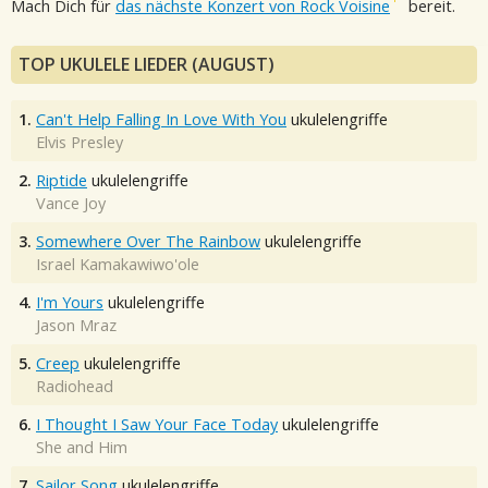
Mach Dich für
das nächste Konzert von Rock Voisine
bereit.
TOP UKULELE LIEDER (AUGUST)
1.
Can't Help Falling In Love With You
ukulelengriffe
Elvis Presley
2.
Riptide
ukulelengriffe
Vance Joy
3.
Somewhere Over The Rainbow
ukulelengriffe
Israel Kamakawiwo'ole
4.
I'm Yours
ukulelengriffe
Jason Mraz
5.
Creep
ukulelengriffe
Radiohead
6.
I Thought I Saw Your Face Today
ukulelengriffe
She and Him
7.
Sailor Song
ukulelengriffe