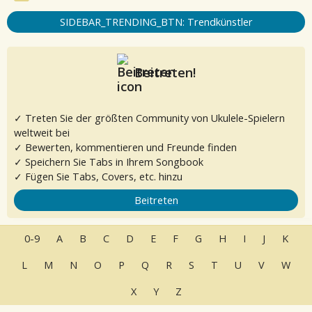
SIDEBAR_TRENDING_BTN: Trendkünstler
Beitreten!
✓ Treten Sie der größten Community von Ukulele-Spielern
weltweit bei
✓ Bewerten, kommentieren und Freunde finden
✓ Speichern Sie Tabs in Ihrem Songbook
✓ Fügen Sie Tabs, Covers, etc. hinzu
Beitreten
0-9
A
B
C
D
E
F
G
H
I
J
K
L
M
N
O
P
Q
R
S
T
U
V
W
X
Y
Z