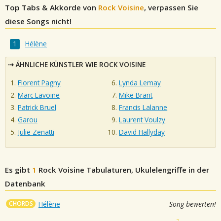
Top Tabs & Akkorde von
Rock Voisine
, verpassen Sie
diese Songs nicht!
Hélène
ÄHNLICHE KÜNSTLER WIE ROCK VOISINE
Florent Pagny
Lynda Lemay
Marc Lavoine
Mike Brant
Patrick Bruel
Francis Lalanne
Garou
Laurent Voulzy
Julie Zenatti
David Hallyday
Es gibt
1
Rock Voisine
Tabulaturen, Ukulelengriffe in der
Datenbank
CHORDS
Hélène
Song bewerten!