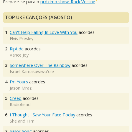
Prepare-se para o
próximo show: Rock Voisine
.
TOP UKE CANÇÕES (AGOSTO)
1.
Can't Help Falling In Love With You
acordes
Elvis Presley
2.
Riptide
acordes
Vance Joy
3.
Somewhere Over The Rainbow
acordes
Israel Kamakawiwo'ole
4.
I'm Yours
acordes
Jason Mraz
5.
Creep
acordes
Radiohead
6.
I Thought I Saw Your Face Today
acordes
She and Him
7.
Sailor Song
acordes