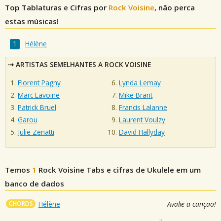
Top Tablaturas e Cifras por
Rock Voisine
, não perca
estas músicas!
Hélène
ARTISTAS SEMELHANTES A ROCK VOISINE
Florent Pagny
Lynda Lemay
Marc Lavoine
Mike Brant
Patrick Bruel
Francis Lalanne
Garou
Laurent Voulzy
Julie Zenatti
David Hallyday
Temos
1
Rock Voisine
Tabs e cifras de Ukulele em um
banco de dados
CHORDS
Hélène
Avalie a canção!