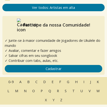
Ver todos: Artistas em alta
Participe da nossa Comunidade!
✓ Junte-se à maior comunidade de Jogadores de Ukulele do
mundo
✓ Avaliar, comentar e fazer amigos
✓ Salvar cifras em seu songbook
✓ Contribuir com tabs, aulas, etc.
Cadastrar
0-9
A
B
C
D
E
F
G
H
I
J
K
L
M
N
O
P
Q
R
S
T
U
V
W
X
Y
Z