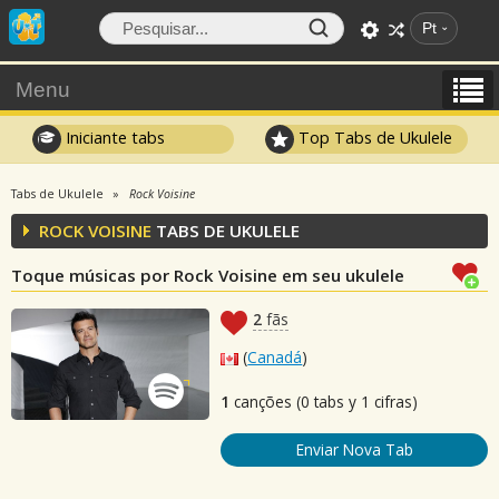
Pt
Menu
Iniciante tabs
Top Tabs de Ukulele
Tabs de Ukulele
Rock Voisine
ROCK VOISINE
TABS DE UKULELE
Toque músicas por Rock Voisine em seu ukulele
2
fãs
(
Canadá
)
1
canções (0 tabs y 1 cifras)
Enviar Nova Tab