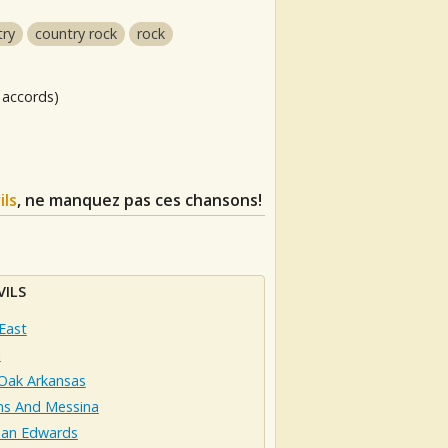
try
country rock
rock
 accords)
ils
, ne manquez pas ces chansons!
VILS
East
l
 Oak Arkansas
ns And Messina
han Edwards