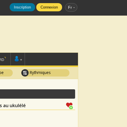
Inscription
Connexion
Fr
RD
+
pe
Rythmiques
s au ukulélé