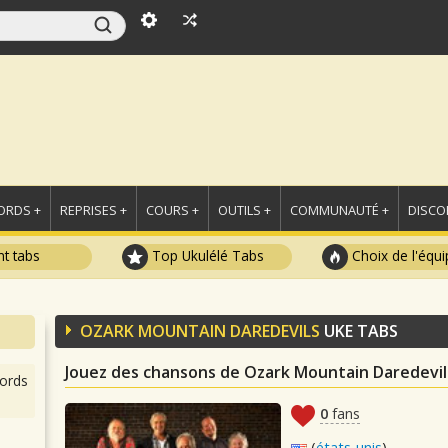
ORDS +
REPRISES +
COURS +
OUTILS +
COMMUNAUTÉ +
DISCO
t tabs
Top Ukulélé Tabs
Choix de l'équi
OZARK MOUNTAIN DAREDEVILS
UKE TABS
Jouez des chansons de Ozark Mountain Daredevil
ords
0
fans
(
états-unis
)