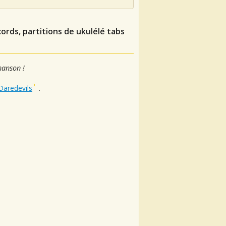
ords, partitions de ukulélé tabs
hanson !
Daredevils
.