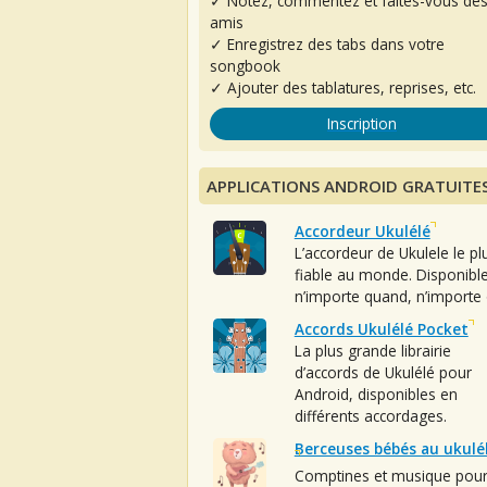
✓ Notez, commentez et faites-vous de
amis
✓ Enregistrez des tabs dans votre
songbook
✓ Ajouter des tablatures, reprises, etc.
Inscription
APPLICATIONS ANDROID GRATUITE
Accordeur Ukulélé
L’accordeur de Ukulele le pl
fiable au monde. Disponibl
n’importe quand, n’importe 
Accords Ukulélé Pocket
La plus grande librairie
d’accords de Ukulélé pour
Android, disponibles en
différents accordages.
Berceuses bébés au ukulé
Comptines et musique pou