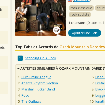
rock classique
coun
ds
rock sudiste
1
chansons (0 tabs et 1
Ajouter une Tab
Top Tabs et Accords de
Ozark Mountain Daredev
rds
Standing On A Rock
ARTISTES SIMILAIRES À OZARK MOUNTAIN DAREDE
Pure Prairie League
Head 
Atlanta Rhythm Section
Firefal
Marshall Tucker Band
Black
Poco
Loggi
The Outlaws
Jonat