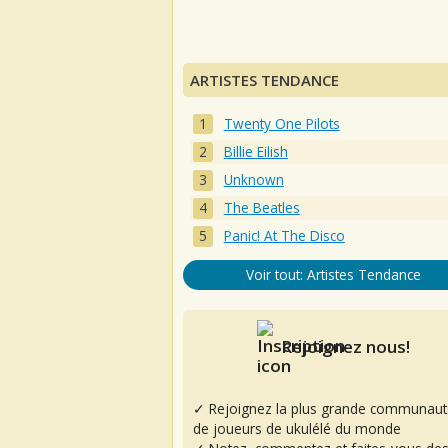
ARTISTES TENDANCE
Twenty One Pilots
Billie Eilish
Unknown
The Beatles
Panic! At The Disco
Voir tout: Artistes Tendance
Rejoignez nous!
✓ Rejoignez la plus grande communaut
de joueurs de ukulélé du monde