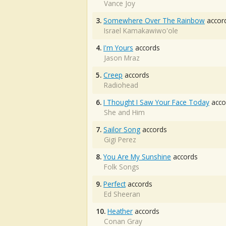
Vance Joy
3.
Somewhere Over The Rainbow
accor
Israel Kamakawiwo'ole
4.
I'm Yours
accords
Jason Mraz
5.
Creep
accords
Radiohead
6.
I Thought I Saw Your Face Today
acco
She and Him
7.
Sailor Song
accords
Gigi Perez
8.
You Are My Sunshine
accords
Folk Songs
9.
Perfect
accords
Ed Sheeran
10.
Heather
accords
Conan Gray