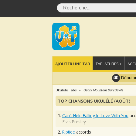
AJOUTER UNE TAB
TABLATURES +
ACC
Débutan
Ukulélé Tabs
Ozark Mountain Daredevils
TOP CHANSONS UKULÉLÉ (AOÛT)
1.
Can't Help Falling In Love With You
acc
Elvis Presley
2.
Riptide
accords