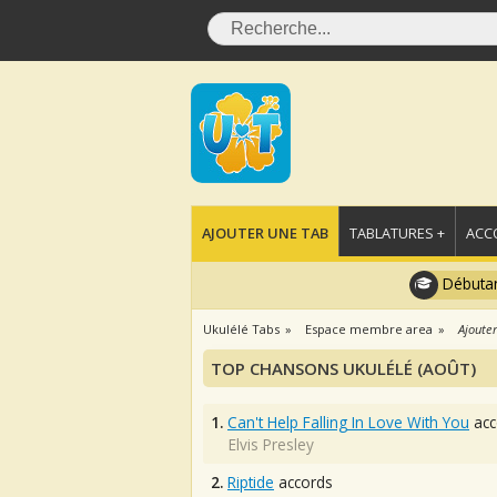
AJOUTER UNE TAB
TABLATURES +
ACC
Débutan
Ukulélé Tabs
Espace membre area
Ajouter
TOP CHANSONS UKULÉLÉ (AOÛT)
1.
Can't Help Falling In Love With You
acc
Elvis Presley
2.
Riptide
accords