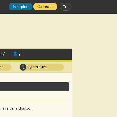
Inscription
Connexion
Fr
RD
+
pe
Rythmiques
onnelle de la chanson