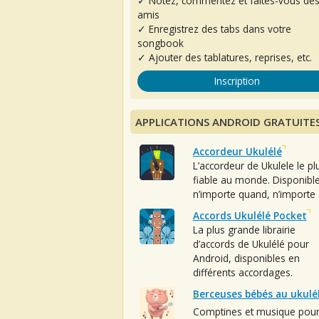
✓ Notez, commentez et faites-vous de
amis
✓ Enregistrez des tabs dans votre
songbook
✓ Ajouter des tablatures, reprises, etc.
Inscription
APPLICATIONS ANDROID GRATUITE
Accordeur Ukulélé
L’accordeur de Ukulele le pl
fiable au monde. Disponibl
n’importe quand, n’importe 
Accords Ukulélé Pocket
La plus grande librairie
d’accords de Ukulélé pour
Android, disponibles en
différents accordages.
Berceuses bébés au ukulé
Comptines et musique pou