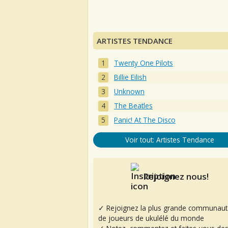
ARTISTES TENDANCE
Twenty One Pilots
Billie Eilish
Unknown
The Beatles
Panic! At The Disco
Voir tout: Artistes Tendance
Rejoignez nous!
✓ Rejoignez la plus grande communaut
de joueurs de ukulélé du monde