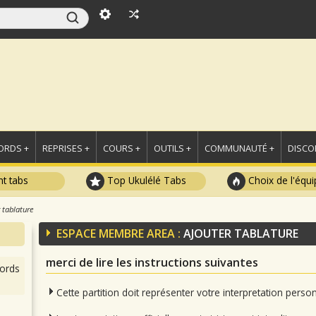
ORDS +
REPRISES +
COURS +
OUTILS +
COMMUNAUTÉ +
DISCO
t tabs
Top Ukulélé Tabs
Choix de l'équi
 tablature
ESPACE MEMBRE AREA :
AJOUTER TABLATURE
merci de lire les instructions suivantes
ords
Cette partition doit représenter votre interpretation pers