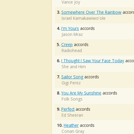
Vance Joy
3.
Somewhere Over The Rainbow
accor
Israel Kamakawiwo'ole
4.
I'm Yours
accords
Jason Mraz
5.
Creep
accords
Radiohead
6.
I Thought I Saw Your Face Today
acco
She and Him
7.
Sailor Song
accords
Gigi Perez
8.
You Are My Sunshine
accords
Folk Songs
9.
Perfect
accords
Ed Sheeran
10.
Heather
accords
Conan Gray