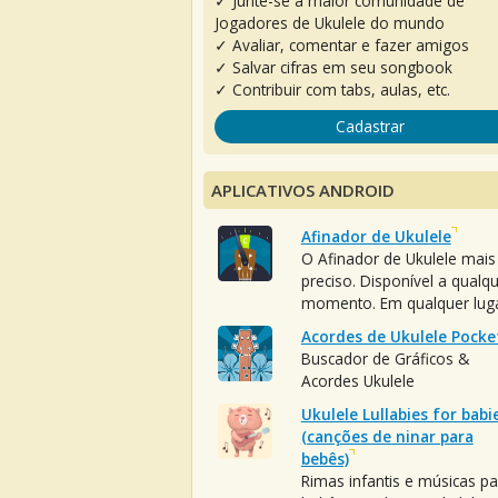
✓ Junte-se à maior comunidade de
Jogadores de Ukulele do mundo
✓ Avaliar, comentar e fazer amigos
✓ Salvar cifras em seu songbook
✓ Contribuir com tabs, aulas, etc.
Cadastrar
APLICATIVOS ANDROID
Afinador de Ukulele
O Afinador de Ukulele mais
preciso. Disponível a qualq
momento. Em qualquer luga
Acordes de Ukulele Pocke
Buscador de Gráficos &
Acordes Ukulele
Ukulele Lullabies for babi
(canções de ninar para
bebês)
Rimas infantis e músicas pa