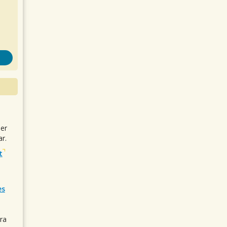
uer
r.
t
es
ra