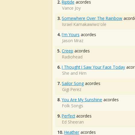
2.
Riptide
acordes
Vance Joy
3.
Somewhere Over The Rainbow
acord
Israel Kamakawiwo'ole
4.
I'm Yours
acordes
Jason Mraz
5.
Creep
acordes
Radiohead
6.
I Thought I Saw Your Face Today
acor
She and Him
7.
Sailor Song
acordes
Gigi Perez
8.
You Are My Sunshine
acordes
Folk Songs
9.
Perfect
acordes
Ed Sheeran
10.
Heather
acordes