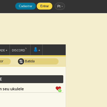
Cadastrar
Entrar
Pt
DE +
DISCORD
+
tor
Batida
E
m seu ukulele