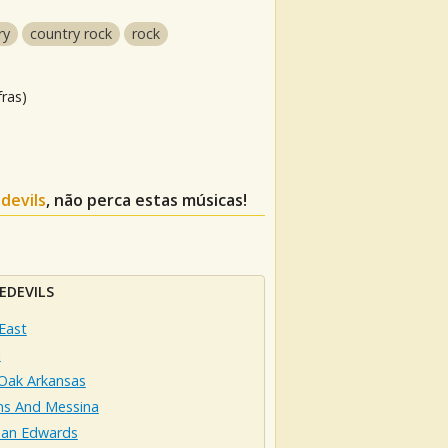
ry
country rock
rock
fras)
devils
, não perca estas músicas!
EDEVILS
East
l
 Oak Arkansas
ns And Messina
han Edwards