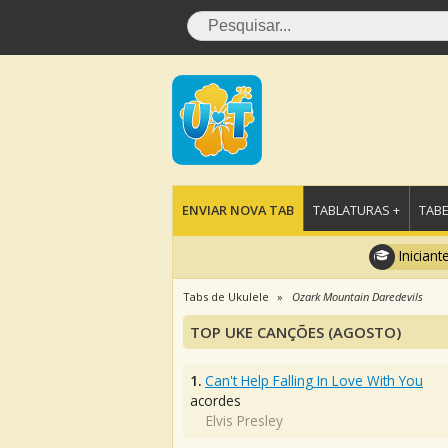
ENVIAR NOVA TAB
TABLATURAS +
TABE
Iniciant
Tabs de Ukulele
Ozark Mountain Daredevils
TOP UKE CANÇÕES (AGOSTO)
1.
Can't Help Falling In Love With You
acordes
Elvis Presley