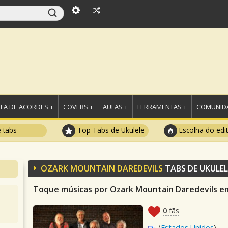
LA DE ACORDES +
COVERS +
AULAS +
FERRAMENTAS +
COMUNIDA
e tabs
Top Tabs de Ukulele
Escolha do edi
OZARK MOUNTAIN DAREDEVILS
TABS DE UKULEL
Toque músicas por Ozark Mountain Daredevils e
0
fãs
(
Estados Unidos
)