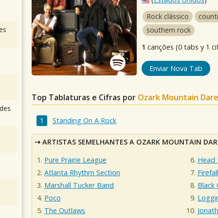
Rock clássico
count
es
southern rock
1
canções (0 tabs y 1 ci
Enviar Nova Tab
Top Tablaturas e Cifras por
Ozark Mountain Dare
des
Standing On A Rock
ARTISTAS SEMELHANTES A OZARK MOUNTAIN DAR
Pure Prairie League
Head 
Atlanta Rhythm Section
Firefal
Marshall Tucker Band
Black
Poco
Loggi
The Outlaws
Jonat