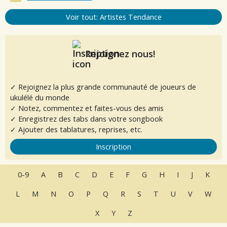
Voir tout: Artistes Tendance
Rejoignez nous!
✓ Rejoignez la plus grande communauté de joueurs de
ukulélé du monde
✓ Notez, commentez et faites-vous des amis
✓ Enregistrez des tabs dans votre songbook
✓ Ajouter des tablatures, reprises, etc.
Inscription
0-9
A
B
C
D
E
F
G
H
I
J
K
L
M
N
O
P
Q
R
S
T
U
V
W
X
Y
Z