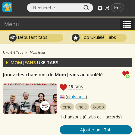
Fr
Menu
Débutant tabs
Top Ukulélé Tabs
Ukulélé Tabs
Mom Jeans
MOM JEANS
UKE TABS
Jouez des chansons de Mom Jeans au ukulélé
19
fans
(
états-unis
)
emo
indie
k-pop
1
chansons (0 tabs et 1 accords)
Ajouter une Tab