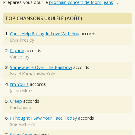
Préparez-vous pour le
prochain concert de Mom Jeans
.
TOP CHANSONS UKULÉLÉ (AOÛT)
1.
Can't Help Falling In Love With You
accords
Elvis Presley
2.
Riptide
accords
Vance Joy
3.
Somewhere Over The Rainbow
accords
Israel Kamakawiwo'ole
4.
I'm Yours
accords
Jason Mraz
5.
Creep
accords
Radiohead
6.
I Thought I Saw Your Face Today
accords
She and Him
7.
Sailor Song
accords