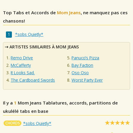
Top Tabs et Accords de
Mom Jeans
, ne manquez pas ces
chansons!
*sobs Quietly*
ARTISTES SIMILAIRES À MOM JEANS
Remo Drive
Panucci’s Pizza
McCafferty
Bay Faction
It Looks Sad.
Oso Oso
The Cardboard Swords
Worst Party Ever
Il y a
1
Mom Jeans
Tablatures, accords, partitions de
ukulélé tabs en base
CHORDS
*sobs Quietly*