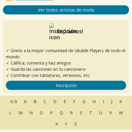
Ver todos: Artistas de moda
Reúnanos!
✓ Únete a la mayor comunidad de Ukulele Players de todo el
mundo
✓ Califica, comenta y haz amigos
✓ Guarda las canciones en tu cancionero
✓ Contribuir con tablaturas, versiones, etc.
Inscripción
0-9
A
B
C
D
E
F
G
H
I
J
K
L
M
N
O
P
Q
R
S
T
U
V
W
X
Y
Z