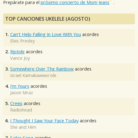
Prepárate para el
próximo concierto de Mom Jeans
.
TOP CANCIONES UKELELE (AGOSTO)
1.
Can't Help Falling In Love With You
acordes
Elvis Presley
2.
Riptide
acordes
Vance Joy
3.
Somewhere Over The Rainbow
acordes
Israel Kamakawiwo'ole
4.
I'm Yours
acordes
Jason Mraz
5.
Creep
acordes
Radiohead
6.
I Thought I Saw Your Face Today
acordes
She and Him
7.
Sailor Song
acordes