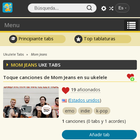
Es
Menu
Principiante tabs
Top tablaturas
Ukulele Tabs
Mom Jeans
MOM JEANS
UKE TABS
Toque canciones de Mom Jeans en su ukelele
19
aficionados
(
Estados unidos
)
emo
indie
k-pop
1
canciones (0 tabs y 1 acordes)
Añadir tab