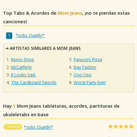
Top Tabs & Acordes de
Mom Jeans
, ¡no te pierdas estas
canciones!
*sobs Quietly*
ARTISTAS SIMILARES A MOM JEANS
Remo Drive
Panucci’s Pizza
McCafferty
Bay Faction
It Looks Sad.
Oso Oso
The Cardboard Swords
Worst Party Ever
Hay
1
Mom Jeans
tablaturas, acordes, partituras de
ukuleletabs en base
CHORDS
*sobs Quietly*