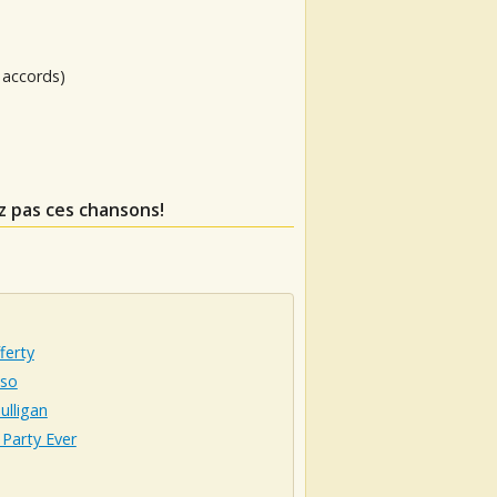
 accords)
z pas ces chansons!
ferty
so
ulligan
Party Ever