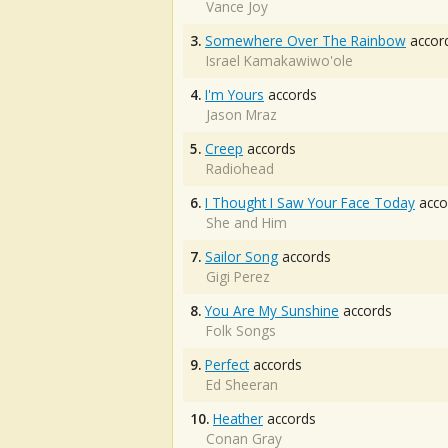
Vance Joy
3.
Somewhere Over The Rainbow
accor
Israel Kamakawiwo'ole
4.
I'm Yours
accords
Jason Mraz
5.
Creep
accords
Radiohead
6.
I Thought I Saw Your Face Today
acco
She and Him
7.
Sailor Song
accords
Gigi Perez
8.
You Are My Sunshine
accords
Folk Songs
9.
Perfect
accords
Ed Sheeran
10.
Heather
accords
Conan Gray