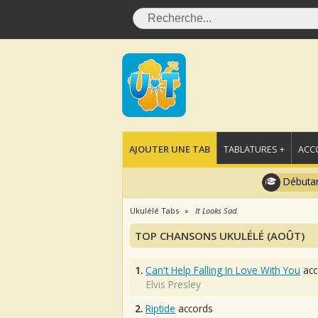
AJOUTER UNE TAB
TABLATURES +
ACC
Débutan
Ukulélé Tabs
It Looks Sad.
TOP CHANSONS UKULÉLÉ (AOÛT)
1.
Can't Help Falling In Love With You
acc
Elvis Presley
2.
Riptide
accords