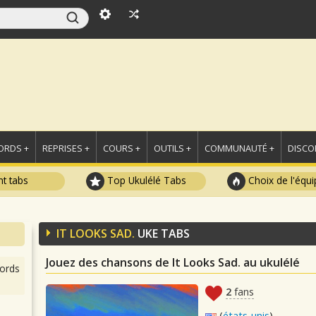
ORDS +
REPRISES +
COURS +
OUTILS +
COMMUNAUTÉ +
DISCO
t tabs
Top Ukulélé Tabs
Choix de l'équi
IT LOOKS SAD.
UKE TABS
Jouez des chansons de It Looks Sad. au ukulélé
ords
2
fans
(
états-unis
)