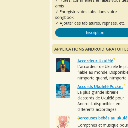
✓ Notez, commentez et faites-vous de
amis
✓ Enregistrez des tabs dans votre
songbook
✓ Ajouter des tablatures, reprises, etc.
Inscription
APPLICATIONS ANDROID GRATUITE
Accordeur Ukulélé
L’accordeur de Ukulele le pl
fiable au monde. Disponibl
n’importe quand, n’importe 
Accords Ukulélé Pocket
La plus grande librairie
d’accords de Ukulélé pour
Android, disponibles en
différents accordages.
Berceuses bébés au ukulé
Comptines et musique pou