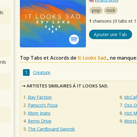
pop
rock
ds
1
chansons (0 tabs et 1
Ajouter une Tab
Top Tabs et Accords de
It Looks Sad.
, ne manque
rds
Creature
ARTISTES SIMILAIRES À IT LOOKS SAD.
Bay Faction
McCaf
Panucci’s Pizza
Oso O
Mom Jeans
Hot M
Remo Drive
Worst 
The Cardboard Swords