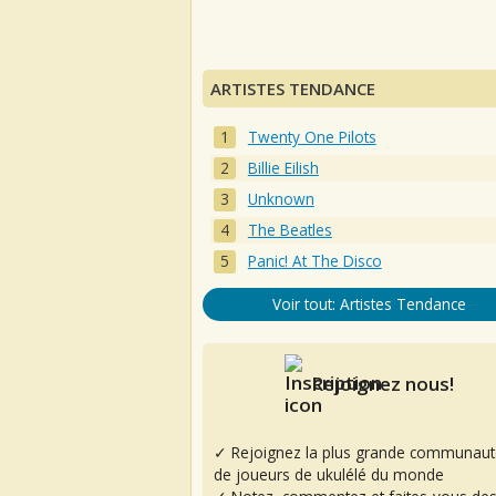
ARTISTES TENDANCE
Twenty One Pilots
Billie Eilish
Unknown
The Beatles
Panic! At The Disco
Voir tout: Artistes Tendance
Rejoignez nous!
✓ Rejoignez la plus grande communaut
de joueurs de ukulélé du monde