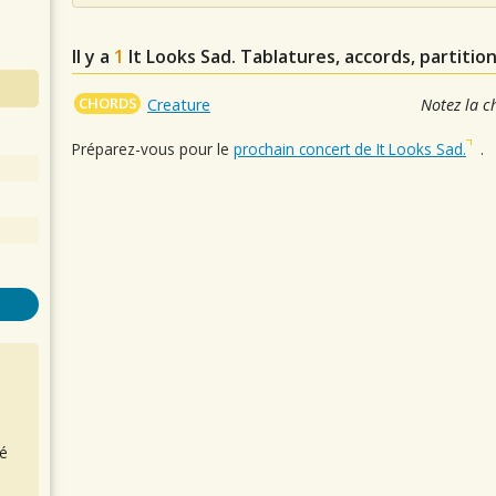
Il y a
1
It Looks Sad.
Tablatures, accords, partitio
CHORDS
Creature
Notez la c
Préparez-vous pour le
prochain concert de It Looks Sad.
.
é