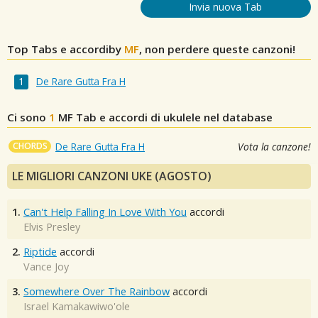
Invia nuova Tab
Top Tabs e accordiby
MF
, non perdere queste canzoni!
De Rare Gutta Fra H
Ci sono
1
MF
Tab e accordi di ukulele nel database
CHORDS
De Rare Gutta Fra H
Vota la canzone!
LE MIGLIORI CANZONI UKE (AGOSTO)
1.
Can't Help Falling In Love With You
accordi
Elvis Presley
2.
Riptide
accordi
Vance Joy
3.
Somewhere Over The Rainbow
accordi
Israel Kamakawiwo'ole