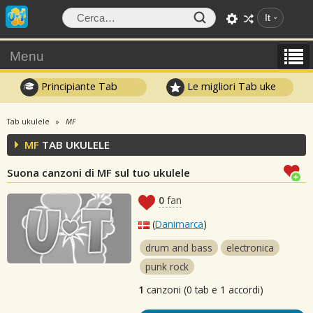
It
Menu
Principiante Tab
Le migliori Tab uke
Tab ukulele
MF
MF
TAB UKULELE
Suona canzoni di MF sul tuo ukulele
0
fan
(
Danimarca
)
drum and bass
electronica
punk rock
1
canzoni (0 tab e 1 accordi)