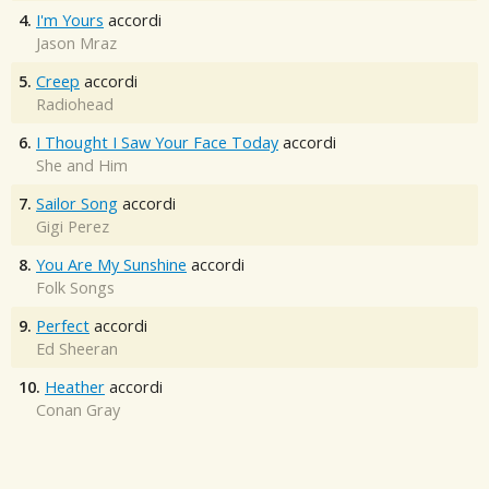
4.
I'm Yours
accordi
Jason Mraz
5.
Creep
accordi
Radiohead
6.
I Thought I Saw Your Face Today
accordi
She and Him
7.
Sailor Song
accordi
Gigi Perez
8.
You Are My Sunshine
accordi
Folk Songs
9.
Perfect
accordi
Ed Sheeran
10.
Heather
accordi
Conan Gray