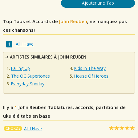
Ajouter une Tab
Top Tabs et Accords de
John Reuben
, ne manquez pas
ces chansons!
All I Have
ARTISTES SIMILAIRES À JOHN REUBEN
Falling Up
Kids In The Way
The OC Supertones
House Of Heroes
Everyday Sunday
Il y a
1
John Reuben
Tablatures, accords, partitions de
ukulélé tabs en base
CHORDS
All I Have