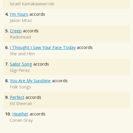
Israel Kamakawiwo'ole
4.
I'm Yours
accords
Jason Mraz
5.
Creep
accords
Radiohead
6.
I Thought I Saw Your Face Today
accords
She and Him
7.
Sailor Song
accords
Gigi Perez
8.
You Are My Sunshine
accords
Folk Songs
9.
Perfect
accords
Ed Sheeran
10.
Heather
accords
Conan Gray