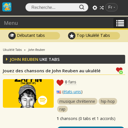
Fr
Menu
Débutant tabs
Top Ukulélé Tabs
Ukulélé Tabs
John Reuben
JOHN REUBEN
UKE TABS
Jouez des chansons de John Reuben au ukulélé
0
fans
(
états-unis
)
musique chrétienne
hip-hop
rap
1
chansons (0 tabs et 1 accords)