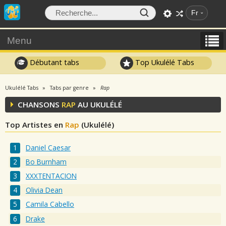
Fr
Menu
Débutant tabs
Top Ukulélé Tabs
Ukulélé Tabs
Tabs par genre
Rap
CHANSONS
RAP
AU UKULÉLÉ
Top Artistes en
Rap
(Ukulélé)
Daniel Caesar
Bo Burnham
XXXTENTACION
Olivia Dean
Camila Cabello
Drake