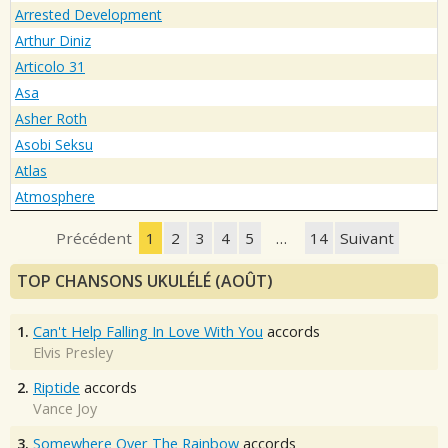
Arrested Development
Arthur Diniz
Articolo 31
Asa
Asher Roth
Asobi Seksu
Atlas
Atmosphere
Précédent
1
2
3
4
5
…
14
Suivant
TOP CHANSONS UKULÉLÉ (AOÛT)
1.
Can't Help Falling In Love With You
accords
Elvis Presley
2.
Riptide
accords
Vance Joy
3.
Somewhere Over The Rainbow
accords