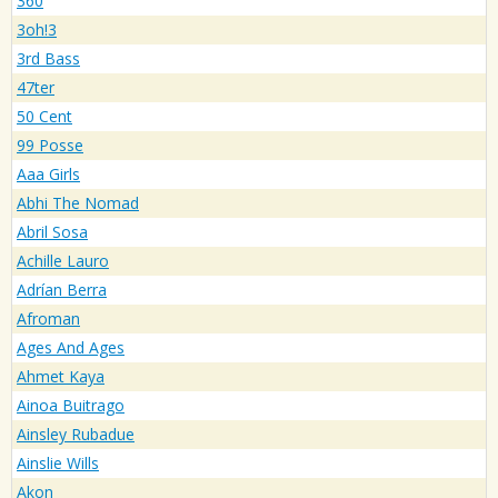
360
3oh!3
3rd Bass
47ter
50 Cent
99 Posse
Aaa Girls
Abhi The Nomad
Abril Sosa
Achille Lauro
Adrían Berra
Afroman
Ages And Ages
Ahmet Kaya
Ainoa Buitrago
Ainsley Rubadue
Ainslie Wills
Akon