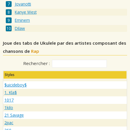
Jovanotti
Kanye West
Eminem
Dilaw
Joue des tabs de Ukulele par des artistes composant des
chansons de
Rap
Rechercher :
Styles
$uicideboy$
1. Kla$
1017
1kilo
21 Savage
2pac