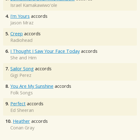
Israel Kamakawiwo'ole
4.
I'm Yours
accords
Jason Mraz
5.
Creep
accords
Radiohead
6.
I Thought I Saw Your Face Today
accords
She and Him
7.
Sailor Song
accords
Gigi Perez
8.
You Are My Sunshine
accords
Folk Songs
9.
Perfect
accords
Ed Sheeran
10.
Heather
accords
Conan Gray