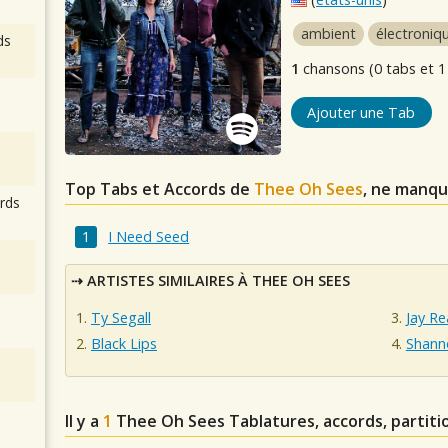
ambient
électroniq
ds
1
chansons (0 tabs et 1
Ajouter une Tab
Top Tabs et Accords de
Thee Oh Sees
, ne manqu
rds
I Need Seed
ARTISTES SIMILAIRES À THEE OH SEES
Ty Segall
Jay Re
Black Lips
Shann
Il y a
1
Thee Oh Sees
Tablatures, accords, partiti