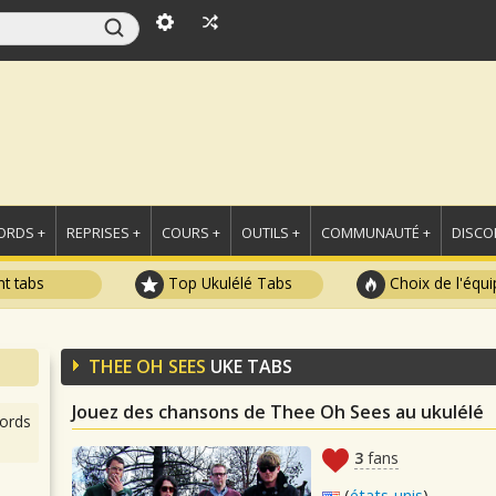
ORDS +
REPRISES +
COURS +
OUTILS +
COMMUNAUTÉ +
DISCO
t tabs
Top Ukulélé Tabs
Choix de l'équi
THEE OH SEES
UKE TABS
Jouez des chansons de Thee Oh Sees au ukulélé
ords
3
fans
(
états-unis
)