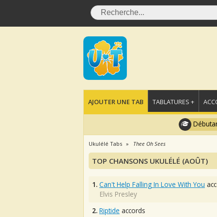
AJOUTER UNE TAB
TABLATURES +
ACC
Débutan
Ukulélé Tabs
Thee Oh Sees
TOP CHANSONS UKULÉLÉ (AOÛT)
1.
Can't Help Falling In Love With You
acc
Elvis Presley
2.
Riptide
accords