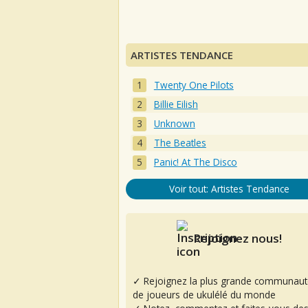
ARTISTES TENDANCE
Twenty One Pilots
Billie Eilish
Unknown
The Beatles
Panic! At The Disco
Voir tout: Artistes Tendance
Rejoignez nous!
✓ Rejoignez la plus grande communaut
de joueurs de ukulélé du monde