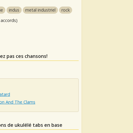
ue
indus
metal industriel
rock
 accords)
ez pas ces chansons!
atard
on And The Clams
ons de ukulélé tabs en base