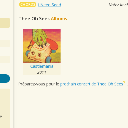
CHORDS
I Need Seed
Notez la c
Thee Oh Sees
Albums
Castlemania
2011
Préparez-vous pour le
prochain concert de Thee Oh Sees
.
é