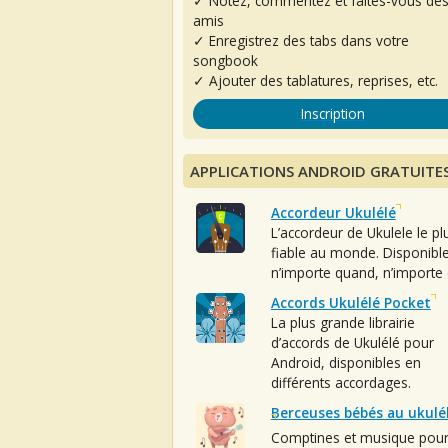
✓ Notez, commentez et faites-vous de
amis
✓ Enregistrez des tabs dans votre
songbook
✓ Ajouter des tablatures, reprises, etc.
Inscription
APPLICATIONS ANDROID GRATUITE
Accordeur Ukulélé
L’accordeur de Ukulele le pl
fiable au monde. Disponibl
n’importe quand, n’importe 
Accords Ukulélé Pocket
La plus grande librairie
d’accords de Ukulélé pour
Android, disponibles en
différents accordages.
Berceuses bébés au ukulé
Comptines et musique pou