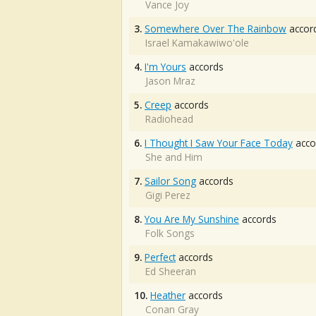
Vance Joy
3.
Somewhere Over The Rainbow
accor
Israel Kamakawiwo'ole
4.
I'm Yours
accords
Jason Mraz
5.
Creep
accords
Radiohead
6.
I Thought I Saw Your Face Today
acco
She and Him
7.
Sailor Song
accords
Gigi Perez
8.
You Are My Sunshine
accords
Folk Songs
9.
Perfect
accords
Ed Sheeran
10.
Heather
accords
Conan Gray