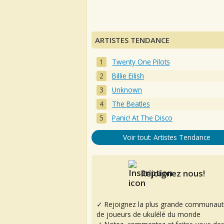
ARTISTES TENDANCE
Twenty One Pilots
Billie Eilish
Unknown
The Beatles
Panic! At The Disco
Voir tout: Artistes Tendance
Rejoignez nous!
✓ Rejoignez la plus grande communaut
de joueurs de ukulélé du monde