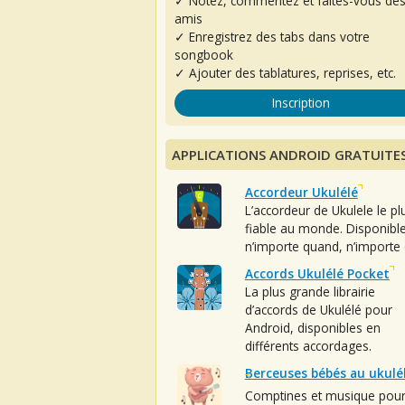
✓ Notez, commentez et faites-vous de
amis
✓ Enregistrez des tabs dans votre
songbook
✓ Ajouter des tablatures, reprises, etc.
Inscription
APPLICATIONS ANDROID GRATUITE
Accordeur Ukulélé
L’accordeur de Ukulele le pl
fiable au monde. Disponibl
n’importe quand, n’importe 
Accords Ukulélé Pocket
La plus grande librairie
d’accords de Ukulélé pour
Android, disponibles en
différents accordages.
Berceuses bébés au ukulé
Comptines et musique pou