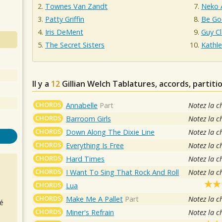
Townes Van Zandt
Neko 
Patty Griffin
Be Go
Iris DeMent
Guy Cl
The Secret Sisters
Kathl
Il y a
12
Gillian Welch
Tablatures, accords, partiti
CHORDS
Annabelle
Part
Notez la c
CHORDS
Barroom Girls
Notez la c
CHORDS
Down Along The Dixie Line
Notez la c
CHORDS
Everything Is Free
Notez la c
CHORDS
Hard Times
Notez la c
CHORDS
I Want To Sing That Rock And Roll
Notez la c
CHORDS
Lua
CHORDS
Make Me A Pallet
Part
Notez la c
é
CHORDS
Miner's Refrain
Notez la c