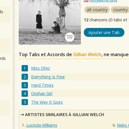
alt-country
country
ds
12
chansons (0 tabs et 
Ajouter une Tab
Top Tabs et Accords de
Gillian Welch
, ne manque
rds
Miss Ohio
Everything Is Free
Hard Times
Orphan Girl
The Way It Goes
ARTISTES SIMILAIRES À GILLIAN WELCH
Lucinda Williams
Neko 