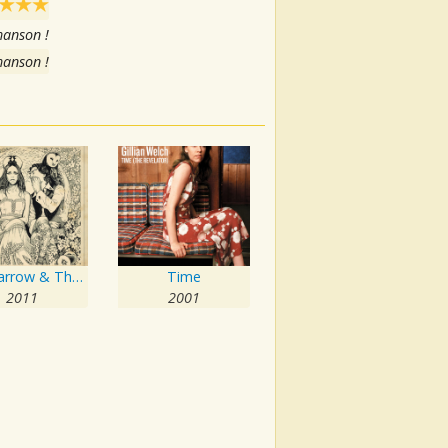
hanson !
hanson !
The Harrow & The Harvest
Time
2011
2001