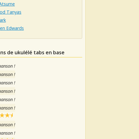
Atsume
od Tanyas
ark
een Edwards
ons de ukulélé tabs en base
hanson !
hanson !
hanson !
hanson !
hanson !
hanson !
hanson !
hanson !