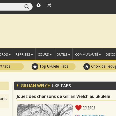
ORDS +
REPRISES +
COURS +
OUTILS +
COMMUNAUTÉ +
DISCO
t tabs
Top Ukulélé Tabs
Choix de l'équi
GILLIAN WELCH
UKE TABS
Jouez des chansons de Gillian Welch au ukulélé
ords
11
fans
(
Royaume-uni
)