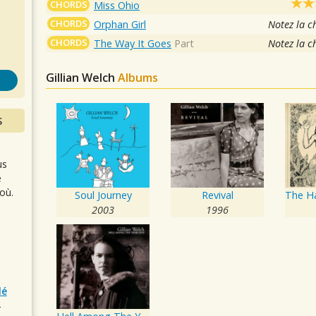
s
CHORDS
Miss Ohio
CHORDS
Orphan Girl
Notez la c
CHORDS
The Way It Goes
Part
Notez la c
Gillian Welch
Albums
S
us
e
où.
Soul Journey
Revival
2003
1996
lé
r