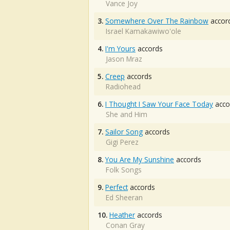
Vance Joy
3.
Somewhere Over The Rainbow
accor
Israel Kamakawiwo'ole
4.
I'm Yours
accords
Jason Mraz
5.
Creep
accords
Radiohead
6.
I Thought I Saw Your Face Today
acco
She and Him
7.
Sailor Song
accords
Gigi Perez
8.
You Are My Sunshine
accords
Folk Songs
9.
Perfect
accords
Ed Sheeran
10.
Heather
accords
Conan Gray