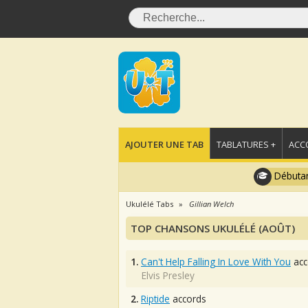
AJOUTER UNE TAB
TABLATURES +
ACC
Débutan
Ukulélé Tabs
Gillian Welch
TOP CHANSONS UKULÉLÉ (AOÛT)
1.
Can't Help Falling In Love With You
acc
Elvis Presley
2.
Riptide
accords