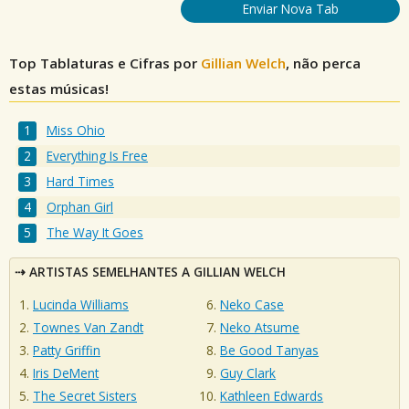
Enviar Nova Tab
Top Tablaturas e Cifras por
Gillian Welch
, não perca
estas músicas!
Miss Ohio
Everything Is Free
Hard Times
Orphan Girl
The Way It Goes
ARTISTAS SEMELHANTES A GILLIAN WELCH
Lucinda Williams
Neko Case
Townes Van Zandt
Neko Atsume
Patty Griffin
Be Good Tanyas
Iris DeMent
Guy Clark
The Secret Sisters
Kathleen Edwards