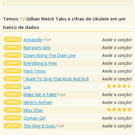
Temos
12
Gillian Welch
Tabs e cifras de Ukulele em um
banco de dados
CHORDS
Annabelle
Part
Avalie a canção!
CHORDS
Barroom Girls
Avalie a canção!
CHORDS
Down Along The Dixie Line
Avalie a canção!
CHORDS
Everything Is Free
Avalie a canção!
CHORDS
Hard Times
Avalie a canção!
CHORDS
I Want To Sing That Rock And Roll
Avalie a canção!
CHORDS
Lua
CHORDS
Make Me A Pallet
Part
Avalie a canção!
CHORDS
Miner's Refrain
Avalie a canção!
CHORDS
Miss Ohio
CHORDS
Orphan Girl
Avalie a canção!
CHORDS
The Way It Goes
Part
Avalie a canção!