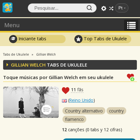
Pt
Menu
Iniciante tabs
Top Tabs de Ukulele
Tabs de Ukulele
Gillian Welch
GILLIAN WELCH
TABS DE UKULELE
Toque músicas por Gillian Welch em seu ukulele
11
fãs
(
Reino Unido
)
Country alternativo
country
flamenco
12
canções (0 tabs y 12 cifras)