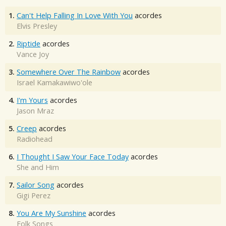
1.
Can't Help Falling In Love With You
acordes
Elvis Presley
2.
Riptide
acordes
Vance Joy
3.
Somewhere Over The Rainbow
acordes
Israel Kamakawiwo'ole
4.
I'm Yours
acordes
Jason Mraz
5.
Creep
acordes
Radiohead
6.
I Thought I Saw Your Face Today
acordes
She and Him
7.
Sailor Song
acordes
Gigi Perez
8.
You Are My Sunshine
acordes
Folk Songs