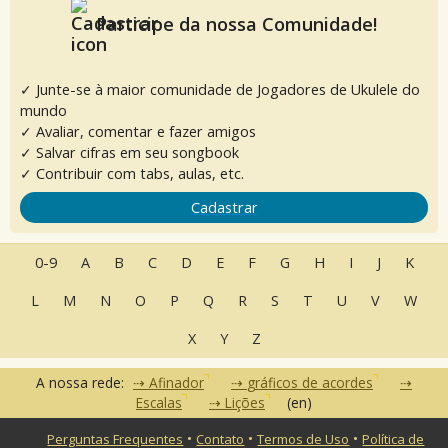
Participe da nossa Comunidade!
✓ Junte-se à maior comunidade de Jogadores de Ukulele do
mundo
✓ Avaliar, comentar e fazer amigos
✓ Salvar cifras em seu songbook
✓ Contribuir com tabs, aulas, etc.
Cadastrar
0-9
A
B
C
D
E
F
G
H
I
J
K
L
M
N
O
P
Q
R
S
T
U
V
W
X
Y
Z
A nossa rede:
Afinador
gráficos de acordes
Escalas
Lições
(en)
•
•
•
Perguntas Frequentes
Contato
Termos de Uso
Política de