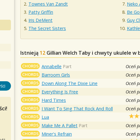
Townes Van Zandt
Neko 
Patty Griffin
Be Go
Iris DeMent
Guy Cl
The Secret Sisters
Kathl
Istnieją
12
Gillian Welch
Taby i chwyty ukulele w 
CHORDS
Annabelle
Part
Oceń p
CHORDS
Barroom Girls
Oceń p
CHORDS
Down Along The Dixie Line
Oceń p
ści
CHORDS
Everything Is Free
Oceń p
CHORDS
Hard Times
Oceń p
ci!
CHORDS
I Want To Sing That Rock And Roll
Oceń p
CHORDS
Lua
CHORDS
Make Me A Pallet
Part
Oceń p
CHORDS
Miner's Refrain
Oceń p