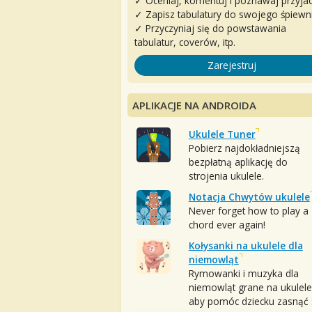
✓ Oceniaj, komentuj i poznawaj przyjac
✓ Zapisz tabulatury do swojego śpiewn
✓ Przyczyniaj się do powstawania
tabulatur, coverów, itp.
Zarejestruj
APLIKACJE NA ANDROIDA
Ukulele Tuner
Pobierz najdokładniejszą
bezpłatną aplikację do
strojenia ukulele.
Notacja Chwytów ukulele
Never forget how to play a
chord ever again!
Kołysanki na ukulele dla
niemowląt
Rymowanki i muzyka dla
niemowląt grane na ukulele
aby pomóc dziecku zasnąć :