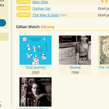
iół
CHORDS
Miss Ohio
ika
CHORDS
Orphan Girl
Oceń p
CHORDS
The Way It Goes
Part
Oceń p
Gillian Welch
Albumy
Soul Journey
Revival
2003
1996
,
)