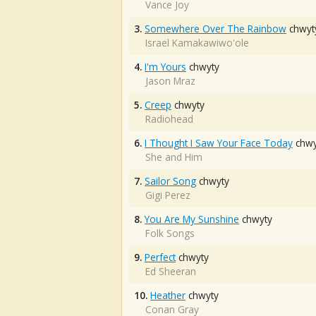
Vance Joy
3.
Somewhere Over The Rainbow
chwyt
Israel Kamakawiwo'ole
4.
I'm Yours
chwyty
Jason Mraz
5.
Creep
chwyty
Radiohead
6.
I Thought I Saw Your Face Today
chwy
She and Him
7.
Sailor Song
chwyty
Gigi Perez
8.
You Are My Sunshine
chwyty
Folk Songs
9.
Perfect
chwyty
Ed Sheeran
10.
Heather
chwyty
Conan Gray