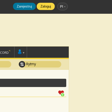
Zarejestruj
Zaloguj
Pl
SCORD
+
Rytmy