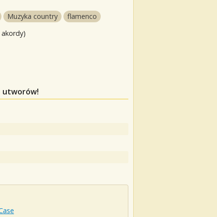
Muzyka country
flamenco
 akordy)
h utworów!
Case