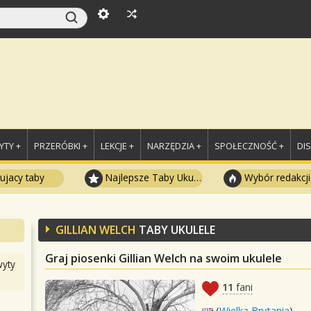
TY +
PRZERÓBKI +
LEKCJE +
NARZĘDZIA +
SPOŁECZNOŚĆ +
DI
ujacy taby
Najlepsze Taby Ukulele
Wybór redakcji
GILLIAN WELCH
TABY UKULELE
Graj piosenki Gillian Welch na swoim ukulele
yty
11
fani
(
Wielka Brytania
)