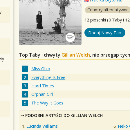
Country alternatywne
y
12
piosenki (0 Taby i 12
Dodaj Nowy Tab
Top Taby i chwyty
Gillian Welch
, nie przegap tyc
ty
Miss Ohio
Everything Is Free
Hard Times
Orphan Girl
The Way It Goes
PODOBNI ARTYŚCI DO GILLIAN WELCH
Lucinda Williams
Neko 