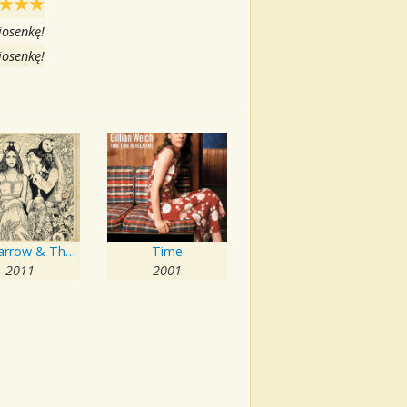
iosenkę!
iosenkę!
The Harrow & The Harvest
Time
2011
2001