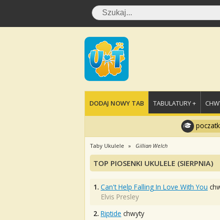
DODAJ NOWY TAB
TABULATURY +
CHWY
poczatk
Taby Ukulele
Gillian Welch
TOP PIOSENKI UKULELE (SIERPNIA)
1.
Can't Help Falling In Love With You
chw
Elvis Presley
2.
Riptide
chwyty