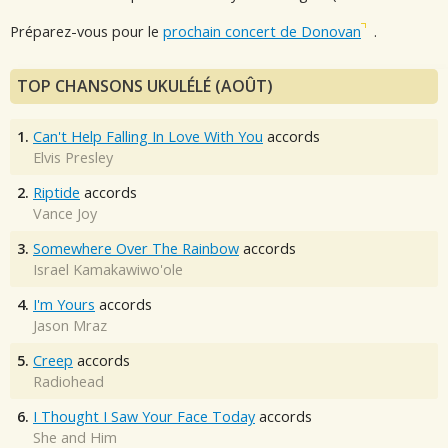
Préparez-vous pour le
prochain concert de Donovan
.
TOP CHANSONS UKULÉLÉ (AOÛT)
1.
Can't Help Falling In Love With You
accords
Elvis Presley
2.
Riptide
accords
Vance Joy
3.
Somewhere Over The Rainbow
accords
Israel Kamakawiwo'ole
4.
I'm Yours
accords
Jason Mraz
5.
Creep
accords
Radiohead
6.
I Thought I Saw Your Face Today
accords
She and Him