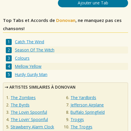
Ajouter une Tab
Top Tabs et Accords de
Donovan
, ne manquez pas ces
chansons!
Catch The Wind
Season Of The Witch
Colours
Mellow Yellow
Hurdy Gurdy Man
ARTISTES SIMILAIRES À DONOVAN
The Zombies
The Yardbirds
The Byrds
Jefferson Airplane
The Lovin Spoonful
Buffalo Springfield
The Lovin' Spoonful
Troggs
Strawberry Alarm Clock
The Troggs