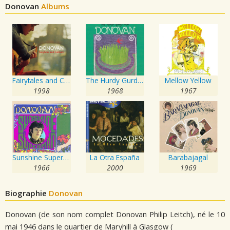
Donovan
Albums
Fairytales and Colours
The Hurdy Gurdy Man
Mellow Yellow
1998
1968
1967
Sunshine Superman
La Otra España
Barabajagal
1966
2000
1969
Biographie
Donovan
Donovan (de son nom complet Donovan Philip Leitch), né le 10
mai 1946 dans le quartier de Maryhill à Glasgow (