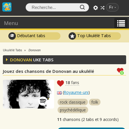
Fr
Menu
Débutant tabs
Top Ukulélé Tabs
Ukulélé Tabs
Donovan
DONOVAN
UKE TABS
Jouez des chansons de Donovan au ukulélé
18
fans
(
Royaume-uni
)
rock classique
folk
psychédélique
11
chansons (2 tabs et 9 accords)