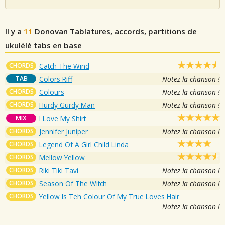
Il y a
11
Donovan
Tablatures, accords, partitions de
ukulélé tabs en base
CHORDS
Catch The Wind
TAB
Colors Riff
Notez la chanson !
CHORDS
Colours
Notez la chanson !
CHORDS
Hurdy Gurdy Man
Notez la chanson !
MIX
I Love My Shirt
CHORDS
Jennifer Juniper
Notez la chanson !
CHORDS
Legend Of A Girl Child Linda
CHORDS
Mellow Yellow
CHORDS
Riki Tiki Tavi
Notez la chanson !
CHORDS
Season Of The Witch
Notez la chanson !
CHORDS
Yellow Is Teh Colour Of My True Loves Hair
Notez la chanson !