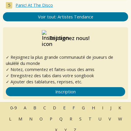
Panic! At The Disco
Voir tout: Artistes Tendance
Rejoignez nous!
✓ Rejoignez la plus grande communauté de joueurs de
ukulélé du monde
✓ Notez, commentez et faites-vous des amis
✓ Enregistrez des tabs dans votre songbook
✓ Ajouter des tablatures, reprises, etc.
Inscription
0-9
A
B
C
D
E
F
G
H
I
J
K
L
M
N
O
P
Q
R
S
T
U
V
W
X
Y
Z