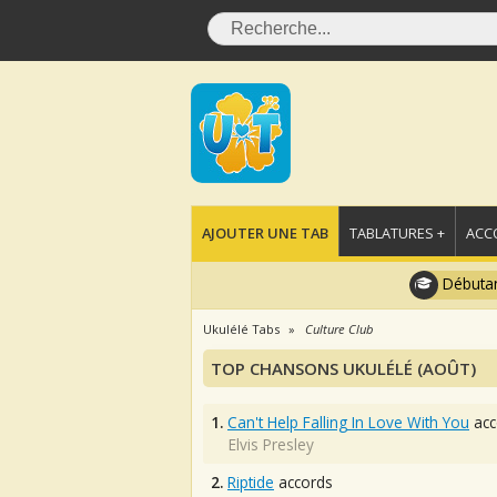
AJOUTER UNE TAB
TABLATURES +
ACC
Débutan
Ukulélé Tabs
Culture Club
TOP CHANSONS UKULÉLÉ (AOÛT)
1.
Can't Help Falling In Love With You
acc
Elvis Presley
2.
Riptide
accords