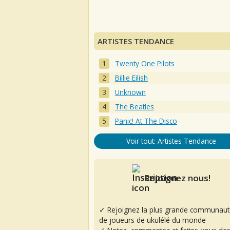
ARTISTES TENDANCE
Twenty One Pilots
Billie Eilish
Unknown
The Beatles
Panic! At The Disco
Voir tout: Artistes Tendance
Rejoignez nous!
✓ Rejoignez la plus grande communaut
de joueurs de ukulélé du monde