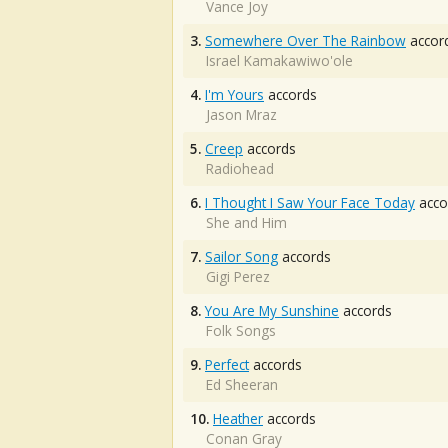
Vance Joy
3.
Somewhere Over The Rainbow
accor
Israel Kamakawiwo'ole
4.
I'm Yours
accords
Jason Mraz
5.
Creep
accords
Radiohead
6.
I Thought I Saw Your Face Today
acco
She and Him
7.
Sailor Song
accords
Gigi Perez
8.
You Are My Sunshine
accords
Folk Songs
9.
Perfect
accords
Ed Sheeran
10.
Heather
accords
Conan Gray