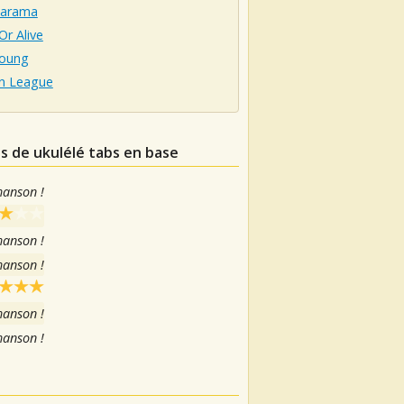
arama
r Alive
Young
 League
ns de ukulélé tabs en base
hanson !
hanson !
hanson !
hanson !
hanson !