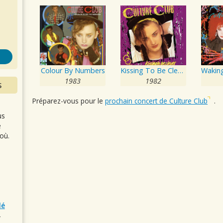
s
Colour By Numbers
Kissing To Be Clever
1983
1982
S
Préparez-vous pour le
prochain concert de Culture Club
.
us
e
où.
lé
r