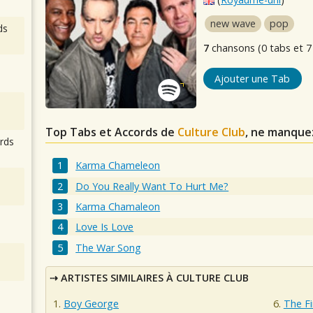
new wave
pop
ds
7
chansons (0 tabs et 7
Ajouter une Tab
Top Tabs et Accords de
Culture Club
, ne manque
rds
Karma Chameleon
Do You Really Want To Hurt Me?
Karma Chamaleon
Love Is Love
The War Song
ARTISTES SIMILAIRES À CULTURE CLUB
Boy George
The F