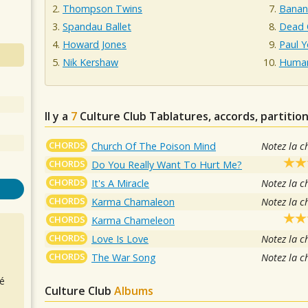
Thompson Twins
Banan
Spandau Ballet
Dead O
Howard Jones
Paul 
Nik Kershaw
Human
Il y a
7
Culture Club
Tablatures, accords, partitio
CHORDS
Church Of The Poison Mind
Notez la c
CHORDS
Do You Really Want To Hurt Me?
CHORDS
It's A Miracle
Notez la c
CHORDS
Karma Chamaleon
Notez la c
CHORDS
Karma Chameleon
CHORDS
Love Is Love
Notez la c
CHORDS
The War Song
Notez la c
é
Culture Club
Albums