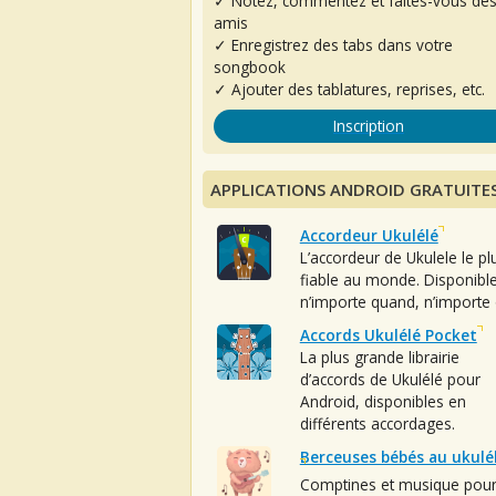
✓ Notez, commentez et faites-vous de
amis
✓ Enregistrez des tabs dans votre
songbook
✓ Ajouter des tablatures, reprises, etc.
Inscription
APPLICATIONS ANDROID GRATUITE
Accordeur Ukulélé
L’accordeur de Ukulele le pl
fiable au monde. Disponibl
n’importe quand, n’importe 
Accords Ukulélé Pocket
La plus grande librairie
d’accords de Ukulélé pour
Android, disponibles en
différents accordages.
Berceuses bébés au ukulé
Comptines et musique pou