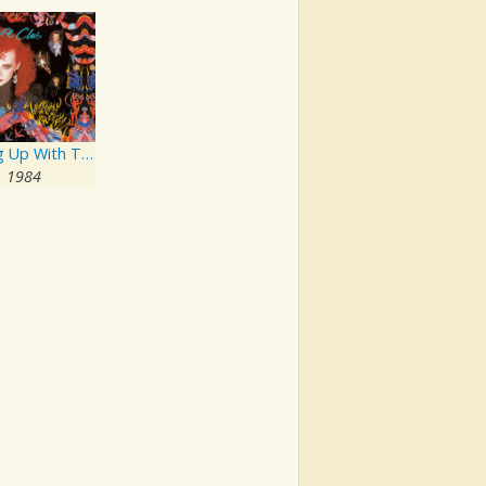
Waking Up With The House On Fire
1984