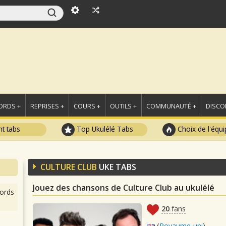
ORDS +
REPRISES +
COURS +
OUTILS +
COMMUNAUTÉ +
DISCO
t tabs
Top Ukulélé Tabs
Choix de l'équi
CULTURE CLUB
UKE TABS
Jouez des chansons de Culture Club au ukulélé
ords
20
fans
(
Royaume-uni
)