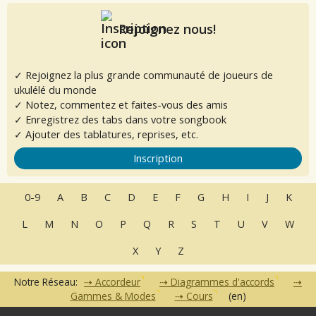
Rejoignez nous!
✓ Rejoignez la plus grande communauté de joueurs de
ukulélé du monde
✓ Notez, commentez et faites-vous des amis
✓ Enregistrez des tabs dans votre songbook
✓ Ajouter des tablatures, reprises, etc.
Inscription
0-9
A
B
C
D
E
F
G
H
I
J
K
L
M
N
O
P
Q
R
S
T
U
V
W
X
Y
Z
Notre Réseau:
Accordeur
Diagrammes d'accords
Gammes & Modes
Cours
(en)