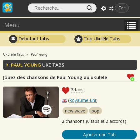
Fr
Menu
Débutant tabs
Top Ukulélé Tabs
Ukulélé Tabs
Paul Young
PAUL YOUNG
UKE TABS
Jouez des chansons de Paul Young au ukulélé
3
fans
(
Royaume-uni
)
new wave
pop
2
chansons (0 tabs et 2 accords)
Ajouter une Tab