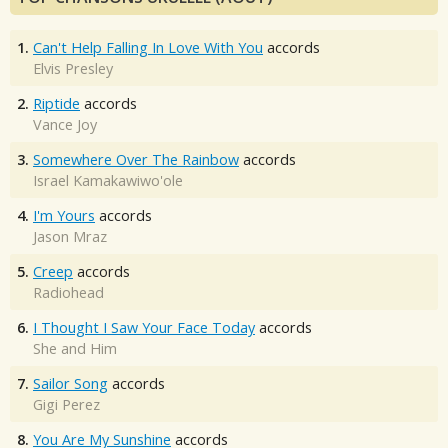
1.
Can't Help Falling In Love With You
accords
Elvis Presley
2.
Riptide
accords
Vance Joy
3.
Somewhere Over The Rainbow
accords
Israel Kamakawiwo'ole
4.
I'm Yours
accords
Jason Mraz
5.
Creep
accords
Radiohead
6.
I Thought I Saw Your Face Today
accords
She and Him
7.
Sailor Song
accords
Gigi Perez
8.
You Are My Sunshine
accords