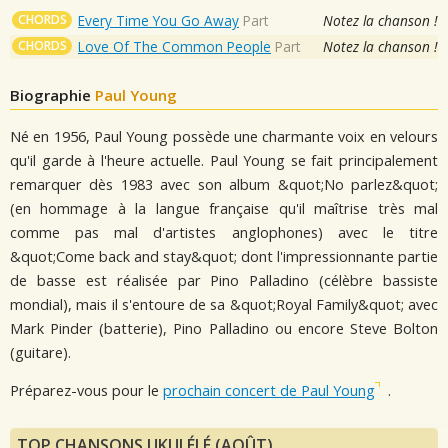
CHORDS
Every Time You Go Away
Part
Notez la chanson !
CHORDS
Love Of The Common People
Part
Notez la chanson !
Biographie
Paul Young
Né en 1956, Paul Young possède une charmante voix en velours
qu'il garde à l'heure actuelle. Paul Young se fait principalement
remarquer dès 1983 avec son album &quot;No parlez&quot;
(en hommage à la langue française qu'il maîtrise très mal
comme pas mal d'artistes anglophones) avec le titre
&quot;Come back and stay&quot; dont l'impressionnante partie
de basse est réalisée par Pino Palladino (célèbre bassiste
mondial), mais il s'entoure de sa &quot;Royal Family&quot; avec
Mark Pinder (batterie), Pino Palladino ou encore Steve Bolton
(guitare).
Préparez-vous pour le
prochain concert de Paul Young
.
TOP CHANSONS UKULÉLÉ (AOÛT)