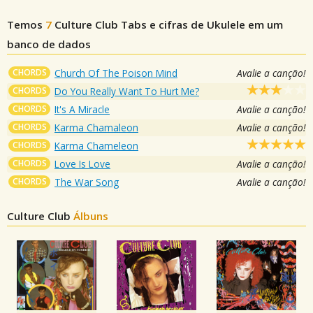
Temos
7
Culture Club
Tabs e cifras de Ukulele em um
banco de dados
CHORDS
Church Of The Poison Mind
Avalie a canção!
CHORDS
Do You Really Want To Hurt Me?
CHORDS
It's A Miracle
Avalie a canção!
CHORDS
Karma Chamaleon
Avalie a canção!
CHORDS
Karma Chameleon
CHORDS
Love Is Love
Avalie a canção!
CHORDS
The War Song
Avalie a canção!
Culture Club
Álbuns