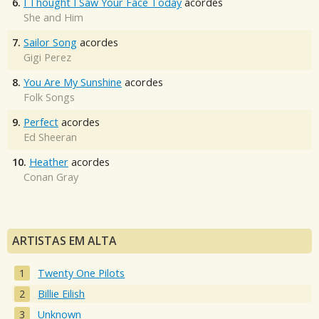
6.
I Thought I Saw Your Face Today
acordes
She and Him
7.
Sailor Song
acordes
Gigi Perez
8.
You Are My Sunshine
acordes
Folk Songs
9.
Perfect
acordes
Ed Sheeran
10.
Heather
acordes
Conan Gray
ARTISTAS EM ALTA
Twenty One Pilots
Billie Eilish
Unknown