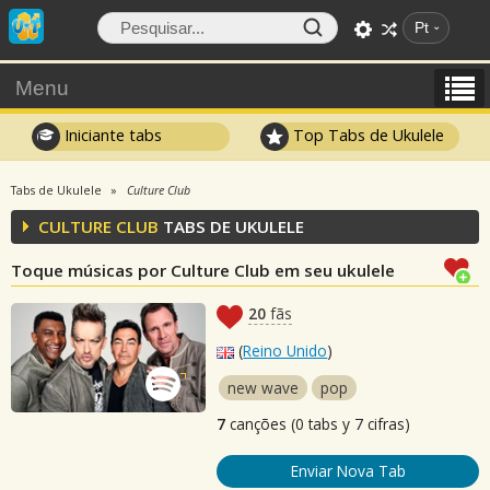
Pt
Menu
Iniciante tabs
Top Tabs de Ukulele
Tabs de Ukulele
Culture Club
CULTURE CLUB
TABS DE UKULELE
Toque músicas por Culture Club em seu ukulele
20
fãs
(
Reino Unido
)
new wave
pop
7
canções (0 tabs y 7 cifras)
Enviar Nova Tab