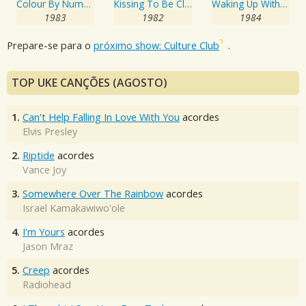
Colour By Numbers
Kissing To Be Clever
Waking Up With The House On Fire
1983
1982
1984
Prepare-se para o
próximo show: Culture Club
.
TOP UKE CANÇÕES (AGOSTO)
1.
Can't Help Falling In Love With You
acordes
Elvis Presley
2.
Riptide
acordes
Vance Joy
3.
Somewhere Over The Rainbow
acordes
Israel Kamakawiwo'ole
4.
I'm Yours
acordes
Jason Mraz
5.
Creep
acordes
Radiohead