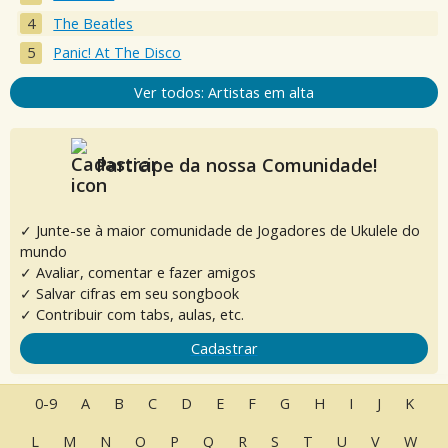
The Beatles
Panic! At The Disco
Ver todos: Artistas em alta
Participe da nossa Comunidade!
✓ Junte-se à maior comunidade de Jogadores de Ukulele do
mundo
✓ Avaliar, comentar e fazer amigos
✓ Salvar cifras em seu songbook
✓ Contribuir com tabs, aulas, etc.
Cadastrar
0-9
A
B
C
D
E
F
G
H
I
J
K
L
M
N
O
P
Q
R
S
T
U
V
W