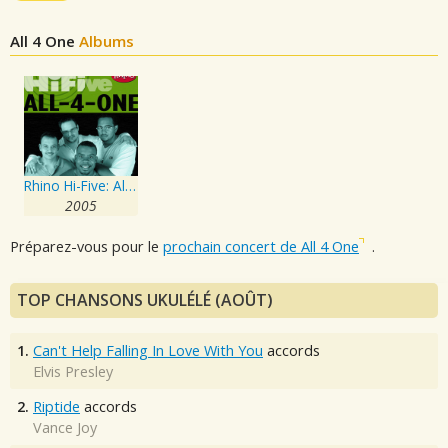
All 4 One
Albums
Rhino Hi-Five: All-4-One
2005
Préparez-vous pour le
prochain concert de All 4 One
.
TOP CHANSONS UKULÉLÉ (AOÛT)
1.
Can't Help Falling In Love With You
accords
Elvis Presley
2.
Riptide
accords
Vance Joy