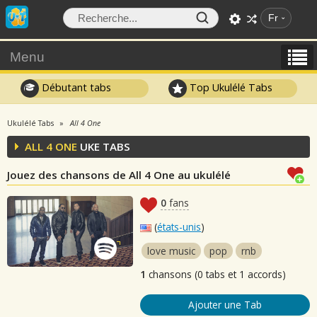
Fr
Menu
Débutant tabs
Top Ukulélé Tabs
Ukulélé Tabs
All 4 One
ALL 4 ONE
UKE TABS
Jouez des chansons de All 4 One au ukulélé
0
fans
(
états-unis
)
love music
pop
rnb
1
chansons (0 tabs et 1 accords)
Ajouter une Tab