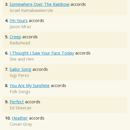
3.
Somewhere Over The Rainbow
accords
Israel Kamakawiwo'ole
4.
I'm Yours
accords
Jason Mraz
5.
Creep
accords
Radiohead
6.
I Thought I Saw Your Face Today
accords
She and Him
7.
Sailor Song
accords
Gigi Perez
8.
You Are My Sunshine
accords
Folk Songs
9.
Perfect
accords
Ed Sheeran
10.
Heather
accords
Conan Gray