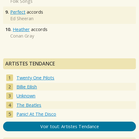
Folk Songs
9.
Perfect
accords
Ed Sheeran
10.
Heather
accords
Conan Gray
ARTISTES TENDANCE
Twenty One Pilots
Billie Eilish
Unknown
The Beatles
Panic! At The Disco
Voir tout: Artistes Tendance