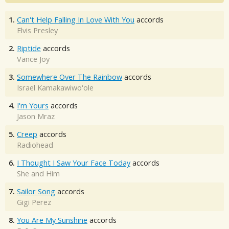
1.
Can't Help Falling In Love With You
accords
Elvis Presley
2.
Riptide
accords
Vance Joy
3.
Somewhere Over The Rainbow
accords
Israel Kamakawiwo'ole
4.
I'm Yours
accords
Jason Mraz
5.
Creep
accords
Radiohead
6.
I Thought I Saw Your Face Today
accords
She and Him
7.
Sailor Song
accords
Gigi Perez
8.
You Are My Sunshine
accords