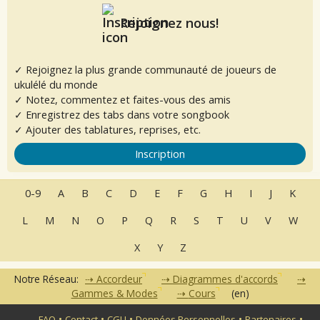
Rejoignez nous!
✓ Rejoignez la plus grande communauté de joueurs de
ukulélé du monde
✓ Notez, commentez et faites-vous des amis
✓ Enregistrez des tabs dans votre songbook
✓ Ajouter des tablatures, reprises, etc.
Inscription
0-9
A
B
C
D
E
F
G
H
I
J
K
L
M
N
O
P
Q
R
S
T
U
V
W
X
Y
Z
Notre Réseau:
Accordeur
Diagrammes d'accords
Gammes & Modes
Cours
(en)
•
•
•
•
•
FAQ
Contact
CGU
Données Personnelles
Partenaires