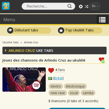
Fr
Menu
Débutant tabs
Top Ukulélé Tabs
Ukulélé Tabs
Arlindo Cruz
ARLINDO CRUZ
UKE TABS
Jouez des chansons de Arlindo Cruz au ukulélé
4
fans
(
Brésil
)
electro
électronique
new rave
vocal
samba
3
chansons (0 tabs et 3 accords)