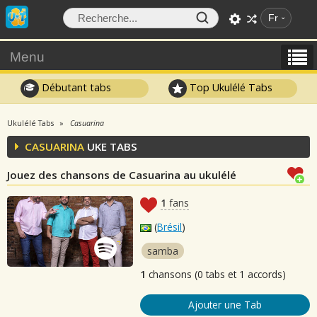
Fr
Menu
Débutant tabs
Top Ukulélé Tabs
Ukulélé Tabs
Casuarina
CASUARINA
UKE TABS
Jouez des chansons de Casuarina au ukulélé
1
fans
(
Brésil
)
samba
1
chansons (0 tabs et 1 accords)
Ajouter une Tab