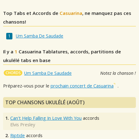
Top Tabs et Accords de
Casuarina
, ne manquez pas ces
chansons!
Um Samba De Saudade
Il y a
1
Casuarina
Tablatures, accords, partitions de
ukulélé tabs en base
CHORDS
Um Samba De Saudade
Notez la chanson !
Préparez-vous pour le
prochain concert de Casuarina
.
TOP CHANSONS UKULÉLÉ (AOÛT)
1.
Can't Help Falling In Love With You
accords
Elvis Presley
2.
Riptide
accords