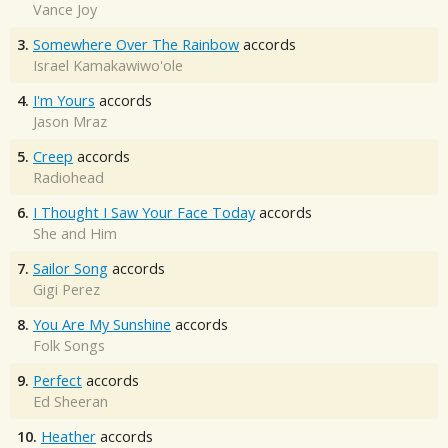
Vance Joy
3.
Somewhere Over The Rainbow
accords
Israel Kamakawiwo'ole
4.
I'm Yours
accords
Jason Mraz
5.
Creep
accords
Radiohead
6.
I Thought I Saw Your Face Today
accords
She and Him
7.
Sailor Song
accords
Gigi Perez
8.
You Are My Sunshine
accords
Folk Songs
9.
Perfect
accords
Ed Sheeran
10.
Heather
accords