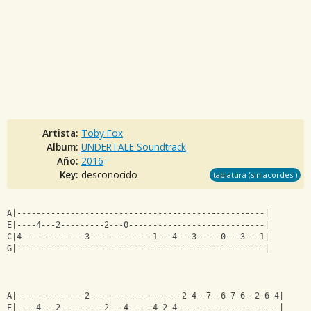
Artista:
Toby Fox
Album:
UNDERTALE Soundtrack
Año:
2016
Key:
desconocido
tablatura (sin acordes )
A|---------------------------------------------------|
E|----4---2---------2---0----------------------------|
C|4-------------3-------------1---4---3-----0---3---1|
G|---------------------------------------------------|
A|--------------2-------------------2-4--7--6-7-6--2-6-4|
E|----4---2---------2---4-----4-2-4---------------------|