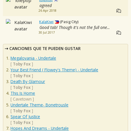
agreed
26 Apr 2018
KalaKiwi
(Pasig City)
Good tab! Though it's not the full one...
30 Jul 2017
CANCIONES QUE TE PUEDEN GUSTAR
Megalovania - Undertale
[
Toby Fox
]
Your Best Friend ( Flowey's Theme) - Undertale
[
Toby Fox
]
Death By Glamour
[
Toby Fox
]
This Is Home
[
Cavetown
]
Undertale Theme- Bonetrousle
[
Toby Fox
]
Spear Of Justice
[
Toby Fox
]
Hopes And Dreams - Undertale