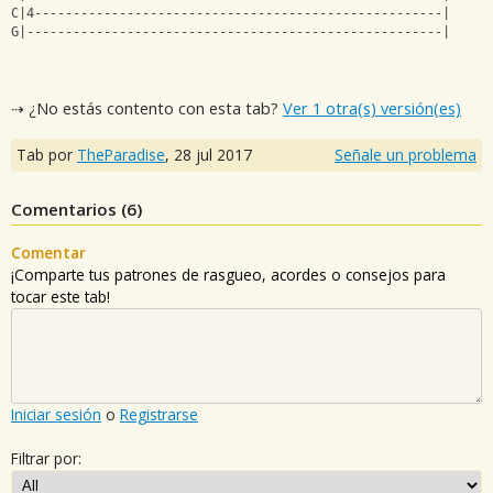
C|4-----------------------------------------------------|
G|------------------------------------------------------|
⇢ ¿No estás contento con esta tab?
Ver 1 otra(s) versión(es)
Tab por
TheParadise
,
28 jul 2017
Señale un problema
Comentarios (
6
)
Comentar
¡Comparte tus patrones de rasgueo, acordes o consejos para
tocar este tab!
Iniciar sesión
o
Registrarse
Filtrar por: