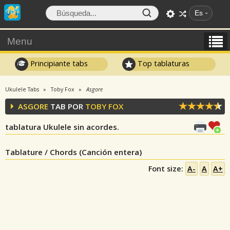
Es
Menu
Principiante tabs
Top tablaturas
Ukulele Tabs
Toby Fox
Asgore
ASGORE
TAB POR
TOBY FOX
tablatura Ukulele sin acordes.
Tablature / Chords (Canción entera)
Font size:
A-
A
A+