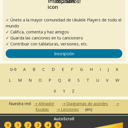
Reúnanos!
✓ Únete a la mayor comunidad de Ukulele Players de todo el
mundo
✓ Califica, comenta y haz amigos
✓ Guarda las canciones en tu cancionero
✓ Contribuir con tablaturas, versiones, etc.
Inscripción
0-9
A
B
C
D
E
F
G
H
I
J
K
L
M
N
O
P
Q
R
S
T
U
V
W
X
Y
Z
Nuestra red:
Afinador
Diagramas de acordes
Escalas
Lecciones
(en)
AutoScroll
•
•
•
•
•
FAQ
Contacto
CGU
Política de privacidad
Asociados
0
1
2
3
4
5
Clubes