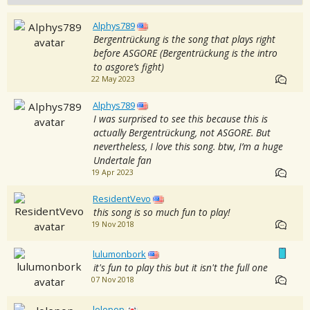
Alphys789
Bergentrückung is the song that plays right
before ASGORE (Bergentrückung is the intro
to asgore’s fight)
22 May 2023
Alphys789
I was surprised to see this because this is
actually Bergentrückung, not ASGORE. But
nevertheless, I love this song. btw, I’m a huge
Undertale fan
19 Apr 2023
ResidentVevo
this song is so much fun to play!
19 Nov 2018
lulumonbork
it's fun to play this but it isn't the full one
07 Nov 2018
lolepop