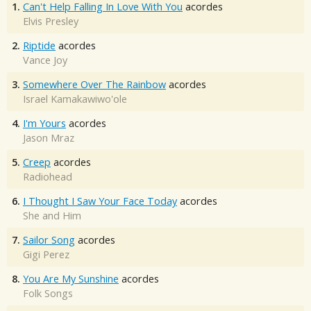
1.
Can't Help Falling In Love With You
acordes
Elvis Presley
2.
Riptide
acordes
Vance Joy
3.
Somewhere Over The Rainbow
acordes
Israel Kamakawiwo'ole
4.
I'm Yours
acordes
Jason Mraz
5.
Creep
acordes
Radiohead
6.
I Thought I Saw Your Face Today
acordes
She and Him
7.
Sailor Song
acordes
Gigi Perez
8.
You Are My Sunshine
acordes
Folk Songs