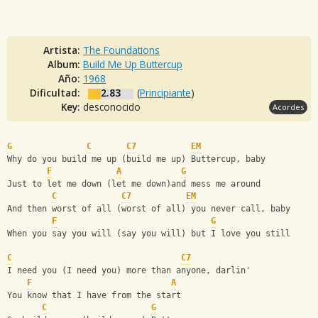
Artista:
The Foundations
Album:
Build Me Up Buttercup
Año:
1968
Dificultad:
2.83
(
Principiante
)
Key:
desconocido
Acordes
G
C
C7
EM
Why do you build me up (build me up) Buttercup, baby
F
A
G
Just to let me down (let me down)and mess me around
C
C7
EM
And then worst of all (worst of all) you never call, baby
F
G
When you say you will (say you will) but I love you still
C
C7
I need you (I need you) more than anyone, darlin'
F
A
You know that I have from the start
C
G