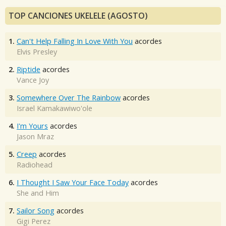
TOP CANCIONES UKELELE (AGOSTO)
1.
Can't Help Falling In Love With You
acordes
Elvis Presley
2.
Riptide
acordes
Vance Joy
3.
Somewhere Over The Rainbow
acordes
Israel Kamakawiwo'ole
4.
I'm Yours
acordes
Jason Mraz
5.
Creep
acordes
Radiohead
6.
I Thought I Saw Your Face Today
acordes
She and Him
7.
Sailor Song
acordes
Gigi Perez