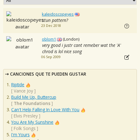
kaleidoscopeyes
stun pattern?
23 Dec 2018
oblom1
(London)
very good i justr cant remeber wat the 'A'
chrod is lol nice song
06 Sep 2009
CANCIONES QUE TE PUEDEN GUSTAR
Riptide
[
Vance Joy
]
Build Me Up, Buttercup
[
The Foundations
]
Can't Help Falling In Love With You
[
Elvis Presley
]
You Are My Sunshine
[
Folk Songs
]
I'm Yours