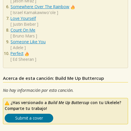
[
Jason Mraz
]
Somewhere Over The Rainbow
[
Israel Kamakawiwo'ole
]
Love Yourself
[
Justin Bieber
]
Count On Me
[
Bruno Mars
]
Someone Like You
[
Adele
]
Perfect
[
Ed Sheeran
]
Acerca de esta canción: Build Me Up Buttercup
No hay información por esta canción.
¿Has versionado a
Build Me Up Buttercup
con tu Ukelele?
Comparte tu trabajo!
Submit a cover