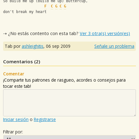
So build me up (build me up) Buttercup,
F
C
G
C
G
don't break my heart
⇢ ¿No estás contento con esta tab?
Ver 3 otra(s) versión(es)
Tab por
ashleighitis
,
06 sep 2009
Señale un problema
Comentarios (
2
)
Comentar
¡Comparte tus patrones de rasgueo, acordes o consejos para
tocar este tab!
Iniciar sesión
o
Registrarse
Filtrar por: