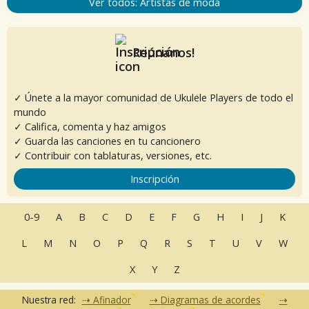
Ver todos: Artistas de moda
Reúnanos!
✓ Únete a la mayor comunidad de Ukulele Players de todo el
mundo
✓ Califica, comenta y haz amigos
✓ Guarda las canciones en tu cancionero
✓ Contribuir con tablaturas, versiones, etc.
Inscripción
0-9
A
B
C
D
E
F
G
H
I
J
K
L
M
N
O
P
Q
R
S
T
U
V
W
X
Y
Z
Nuestra red:
Afinador
Diagramas de acordes