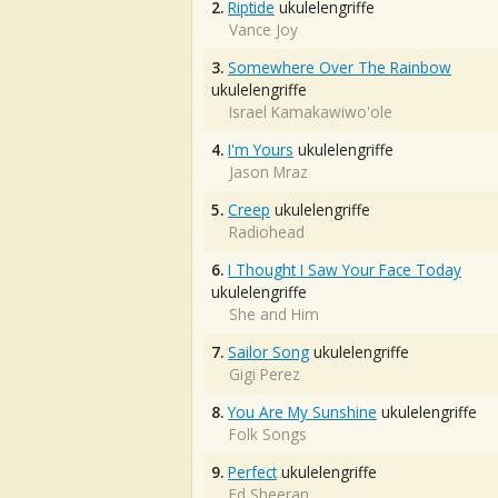
2.
Riptide
ukulelengriffe
Vance Joy
3.
Somewhere Over The Rainbow
ukulelengriffe
Israel Kamakawiwo'ole
4.
I'm Yours
ukulelengriffe
Jason Mraz
5.
Creep
ukulelengriffe
Radiohead
6.
I Thought I Saw Your Face Today
ukulelengriffe
She and Him
7.
Sailor Song
ukulelengriffe
Gigi Perez
8.
You Are My Sunshine
ukulelengriffe
Folk Songs
9.
Perfect
ukulelengriffe
Ed Sheeran