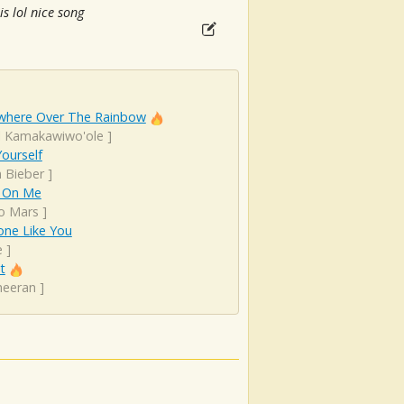
is lol nice song
here Over The Rainbow
el Kamakawiwo'ole
]
ourself
n Bieber
]
 On Me
o Mars
]
ne Like You
e
]
t
heeran
]