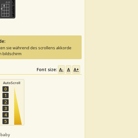
de:
ten sie während des scrollens akkorde
 bildschirm
Font size:
A-
A
A+
AutoScroll
0
1
2
3
4
5
 baby