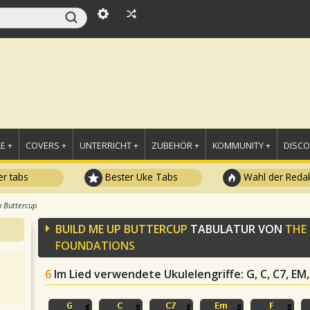
E +
COVERS +
UNTERRICHT +
ZUBEHÖR +
KOMMUNITY +
DISC
r tabs
Bester Uke Tabs
Wahl der Redak
p Buttercup
BUILD ME UP BUTTERCUP
TABULATUR VON
THE
FOUNDATIONS
6
Im Lied verwendete Ukulelengriffe
: G, C, C7, EM,