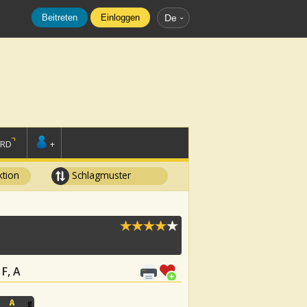
Beitreten
Einloggen
De
ORD
+
tion
Schlagmuster
 F, A