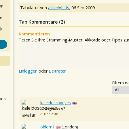
on
Tabulatur von
ashleighitis
,
06 Sep 2009
de
Tab Kommentare (
2
)
ok
Kommentieren
Teilen Sie Ihre Strumming-Muster, Akkorde oder Tipps zum
Einloggen
oder
Beitreten
.
Filtern n
arts
kaleidoscopeyes
stun pattern?
23 Dec 2018
k
oblom1
(London)
m