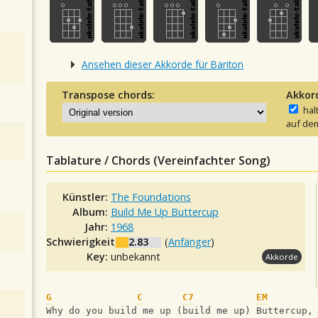
Ansehen dieser Akkorde für Bariton
Transpose chords:
Akkor
hal
auf dem
Tablature / Chords (Vereinfachter Song)
Künstler:
The Foundations
Album:
Build Me Up Buttercup
Jahr:
1968
Schwierigkeit:
2.83
(
Anfänger
)
Key:
unbekannt
Akkorde
G
C
C7
EM
Why do you build me up (build me up) Buttercup,