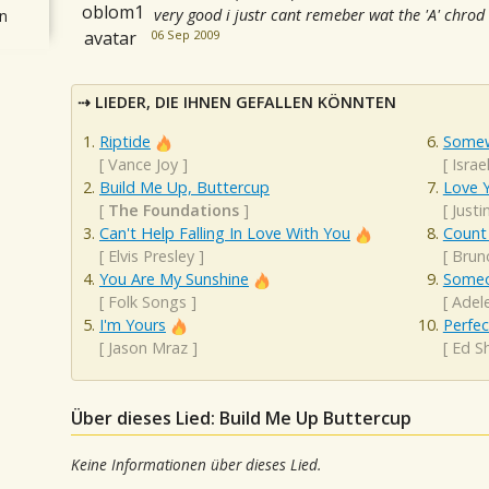
very good i justr cant remeber wat the 'A' chrod 
n
06 Sep 2009
LIEDER, DIE IHNEN GEFALLEN KÖNNTEN
Riptide
Somew
[
Vance Joy
]
[
Isra
Build Me Up, Buttercup
Love Y
[
The Foundations
]
[
Justi
Can't Help Falling In Love With You
Count
[
Elvis Presley
]
[
Brun
You Are My Sunshine
Someo
[
Folk Songs
]
[
Adel
I'm Yours
Perfec
[
Jason Mraz
]
[
Ed S
Über dieses Lied: Build Me Up Buttercup
Keine Informationen über dieses Lied.