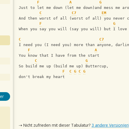
F
A
G
Just to let me down (let me down)and mess me ar
C
C7
EM
And then worst of all (worst of all) you never 
F
G
When you say you will (say you will) but I love
C
C7
I need you (I need you) more than anyone, darli
F
A
You know that I have from the start
C
G
So build me up (build me up) Buttercup,
F
C
G
C
G
don't break my heart
er
⇢ Nicht zufrieden mit dieser Tabulatur?
3 andere Version(en