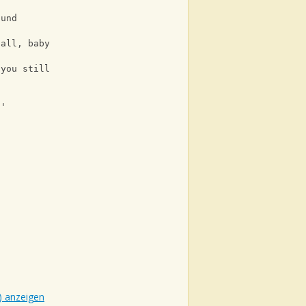
ound
call, baby
 you still
n'
) anzeigen