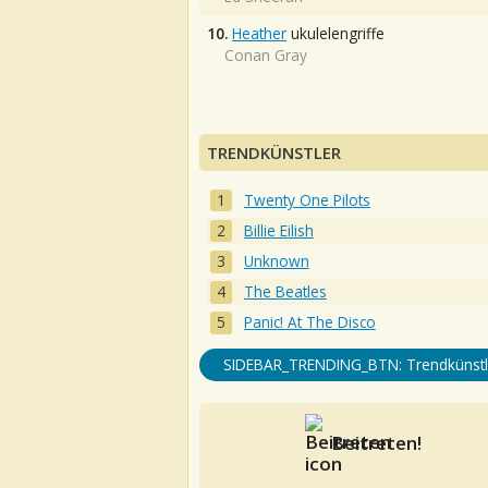
10.
Heather
ukulelengriffe
Conan Gray
TRENDKÜNSTLER
Twenty One Pilots
Billie Eilish
Unknown
The Beatles
Panic! At The Disco
SIDEBAR_TRENDING_BTN: Trendkünstl
Beitreten!