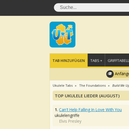
TAB HINZUFÜGEN
TABS +
GRIFFTABELL
Anfänge
Ukulele Tabs
The Foundations
Build Me U
TOP UKULELE LIEDER (AUGUST)
1.
Can't Help Falling In Love With You
ukulelengriffe
Elvis Presley