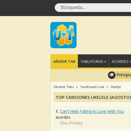
AÑADIR TAB
TABLATURAS +
ACORDES 
Principi
Ukulele Tabs
SunKissed Lola
Pasilyo
TOP CANCIONES UKELELE (AGOSTO)
1.
Can't Help Falling In Love With You
acordes
Elvis Presley