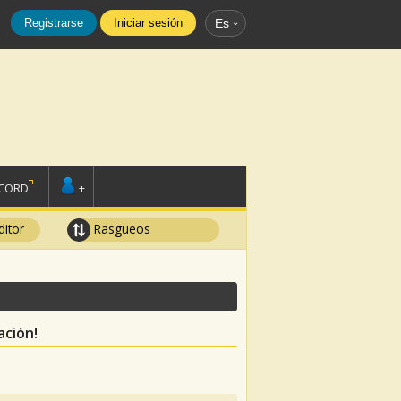
Registrarse
Iniciar sesión
Es
SCORD
+
ditor
Rasgueos
ación!