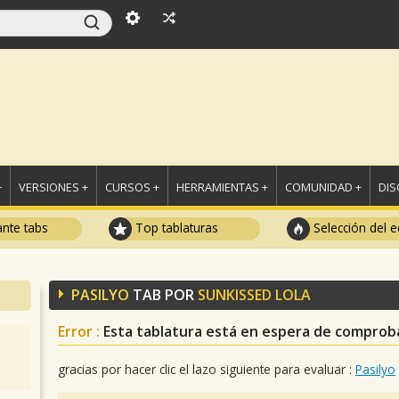
+
VERSIONES +
CURSOS +
HERRAMIENTAS +
COMUNIDAD +
DI
ante tabs
Top tablaturas
Selección del e
PASILYO
TAB POR
SUNKISSED LOLA
Error :
Esta tablatura está en espera de comprob
gracias por hacer clic el lazo siguiente para evaluar :
Pasilyo