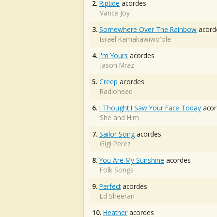
2.
Riptide
acordes
Vance Joy
3.
Somewhere Over The Rainbow
acord
Israel Kamakawiwo'ole
4.
I'm Yours
acordes
Jason Mraz
5.
Creep
acordes
Radiohead
6.
I Thought I Saw Your Face Today
acor
She and Him
7.
Sailor Song
acordes
Gigi Perez
8.
You Are My Sunshine
acordes
Folk Songs
9.
Perfect
acordes
Ed Sheeran
10.
Heather
acordes