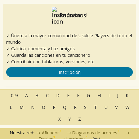
Reúnanos!
✓ Únete a la mayor comunidad de Ukulele Players de todo el
mundo
✓ Califica, comenta y haz amigos
✓ Guarda las canciones en tu cancionero
✓ Contribuir con tablaturas, versiones, etc.
Inscripción
0-9
A
B
C
D
E
F
G
H
I
J
K
L
M
N
O
P
Q
R
S
T
U
V
W
X
Y
Z
Nuestra red:
Afinador
Diagramas de acordes
Escalas
Lecciones
(en)