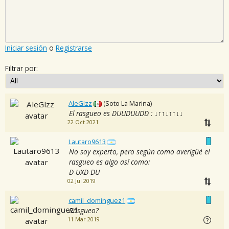
Iniciar sesión
o
Registrarse
Filtrar por:
AleGlzz
(Soto La Marina)
El rasgueo es DUUDUUDD : ↓↑↑↓↑↑↓↓
22 Oct 2021
Lautaro9613
No soy experto, pero según como averigüé el
rasgueo es algo así como:
D-UXD-DU
02 Jul 2019
camil_dominguez1
Rasgueo?
11 Mar 2019