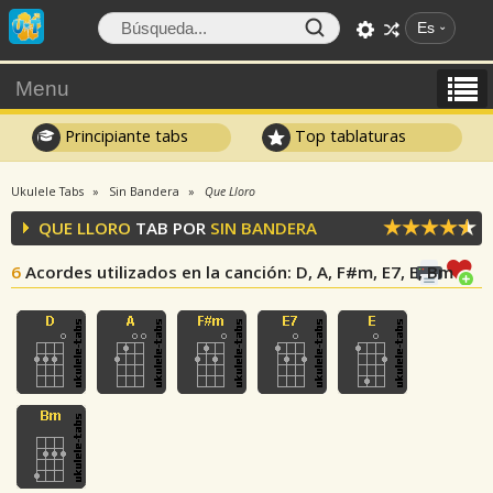
Es
Menu
Principiante tabs
Top tablaturas
Ukulele Tabs
Sin Bandera
Que Lloro
QUE LLORO
TAB POR
SIN BANDERA
6
Acordes utilizados en la canción
: D, A, F#m, E7, E, Bm