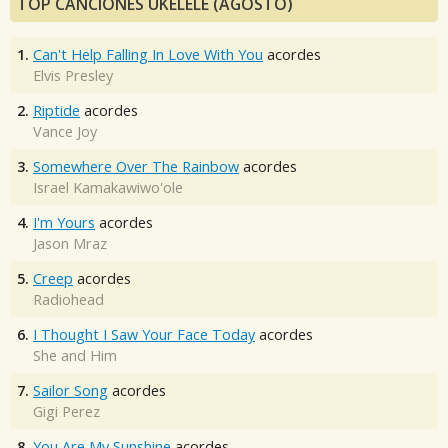
TOP CANCIONES UKELELE (AGOSTO)
1.
Can't Help Falling In Love With You
acordes
Elvis Presley
2.
Riptide
acordes
Vance Joy
3.
Somewhere Over The Rainbow
acordes
Israel Kamakawiwo'ole
4.
I'm Yours
acordes
Jason Mraz
5.
Creep
acordes
Radiohead
6.
I Thought I Saw Your Face Today
acordes
She and Him
7.
Sailor Song
acordes
Gigi Perez
8.
You Are My Sunshine
acordes