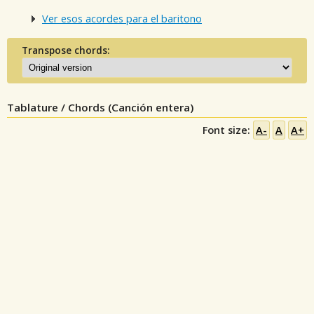
Ver esos acordes para el baritono
Transpose chords:
Tablature / Chords (Canción entera)
Font size:
A-
A
A+