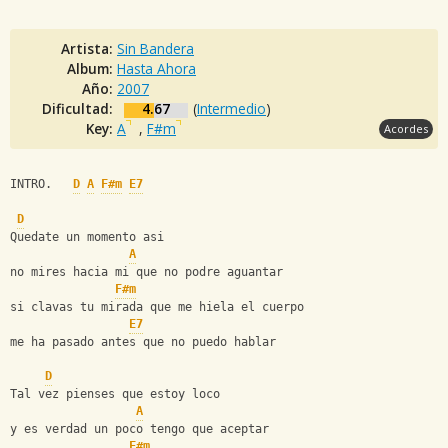
Artista:
Sin Bandera
Album:
Hasta Ahora
Año:
2007
Dificultad:
4.67
(
Intermedio
)
Key:
A
,
F#m
Acordes
INTRO.   
D
A
F#m
E7
D
Quedate un momento asi
A
no mires hacia mi que no podre aguantar
F#m
si clavas tu mirada que me hiela el cuerpo
E7
me ha pasado antes que no puedo hablar
D
Tal vez pienses que estoy loco 
A
y es verdad un poco tengo que aceptar
F#m