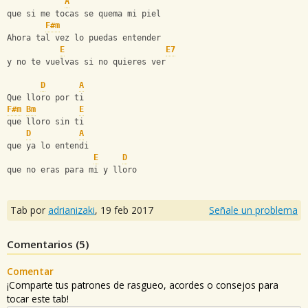
A
que si me tocas se quema mi piel
F#m
Ahora tal vez lo puedas entender
E
E7
y no te vuelvas si no quieres ver
D
A
Que lloro por ti
F#m
Bm
E
que lloro sin ti
D
A
que ya lo entendi
E
D
que no eras para mi y lloro
Tab por
adrianizaki
,
19 feb 2017
Señale un problema
Comentarios (
5
)
Comentar
¡Comparte tus patrones de rasgueo, acordes o consejos para
tocar este tab!