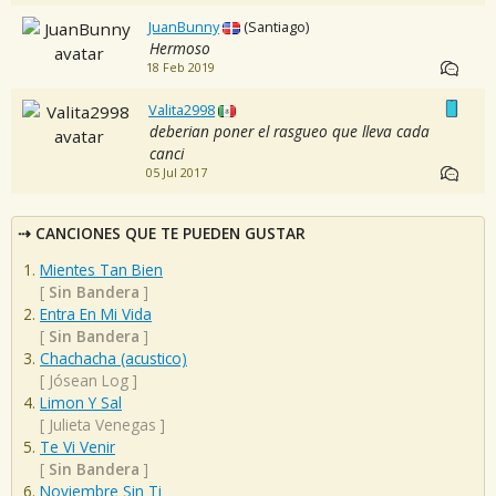
JuanBunny
(Santiago)
Hermoso
18 Feb 2019
Valita2998
deberian poner el rasgueo que lleva cada
canci
05 Jul 2017
CANCIONES QUE TE PUEDEN GUSTAR
Mientes Tan Bien
[
Sin Bandera
]
Entra En Mi Vida
[
Sin Bandera
]
Chachacha (acustico)
[
Jósean Log
]
Limon Y Sal
[
Julieta Venegas
]
Te Vi Venir
[
Sin Bandera
]
Noviembre Sin Ti