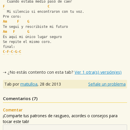
  Cuando estaba medio pasó de caer
F
C
  Mi silencio si encontraron con tu voz.
Pre coro:
Am
F
G
Te segui y rescribiste mi futuro
Am
F
G
Es aquí mi único lugar seguro
Se repite el mismo coro.
final:
C
-
F
-
C
-
G
-
C
⇢ ¿No estás contento con esta tab?
Ver 1 otra(s) versión(es)
Tab por
matiulloa
,
28 dic 2013
Señale un problema
Comentarios (
7
)
Comentar
¡Comparte tus patrones de rasgueo, acordes o consejos para
tocar este tab!