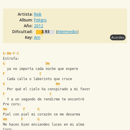
Artista:
Reik
Album:
Peligro
Año:
2012
Dificultad:
3.93
(
Intermedio
)
Key:
Am
Acordes
G
-
Dm
-
F
-
C
Estrofa:
G
Dm
  ya no importa cada noche que espere
F
C
  Cada calle o laberinto que cruce
G
Dm
  Por qué el cielo ha conspirado a mi favor
F
C
  Y a un segundo de rendirme te encontré
Pre coro:
Am
F
G
Piel con piel mi corazón se me desarma
Am
F
G
Me haces bien enciendes luces en mi alma
Coro: