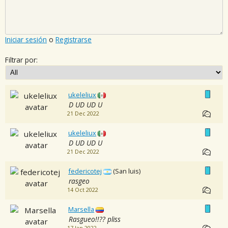
Iniciar sesión
o
Registrarse
Filtrar por:
ukeleliux
D UD UD U
21 Dec 2022
ukeleliux
D UD UD U
21 Dec 2022
federicotej
(San luis)
rasgeo
14 Oct 2022
Marsella
Rasgueo!!?? pliss