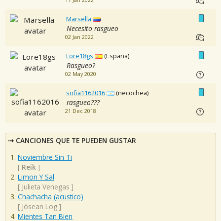
17 Jan 2022
Marsella
Necesito rasgueo
02 Jan 2022
Lore18gs
(España)
Rasgueo?
02 May 2020
sofia1162016
(necochea)
rasgueo???
21 Dec 2018
CANCIONES QUE TE PUEDEN GUSTAR
Noviembre Sin Ti
[
Reik
]
Limon Y Sal
[
Julieta Venegas
]
Chachacha (acustico)
[
Jósean Log
]
Mientes Tan Bien