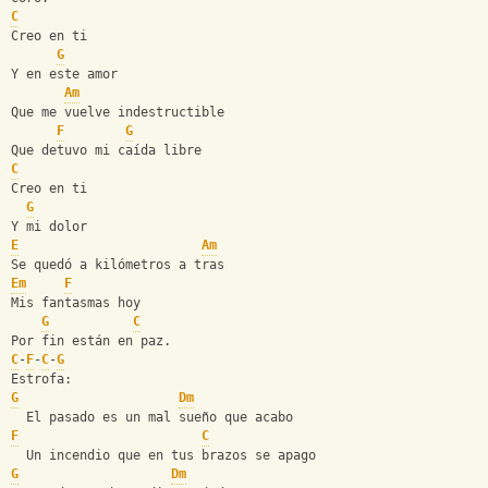
C
Creo en ti
G
Y en este amor
Am
Que me vuelve indestructible
F
G
Que detuvo mi caída libre
C
Creo en ti
G
Y mi dolor
E
Am
Se quedó a kilómetros a tras
Em
F
Mis fantasmas hoy
G
C
Por fin están en paz.
C
-
F
-
C
-
G
Estrofa:
G
Dm
  El pasado es un mal sueño que acabo
F
C
  Un incendio que en tus brazos se apago
G
Dm