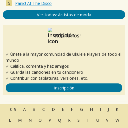
Panic! At The Disco
Ver todos: Artistas de moda
Reúnanos!
✓ Únete a la mayor comunidad de Ukulele Players de todo el
mundo
✓ Califica, comenta y haz amigos
✓ Guarda las canciones en tu cancionero
✓ Contribuir con tablaturas, versiones, etc.
Inscripción
0-9
A
B
C
D
E
F
G
H
I
J
K
L
M
N
O
P
Q
R
S
T
U
V
W