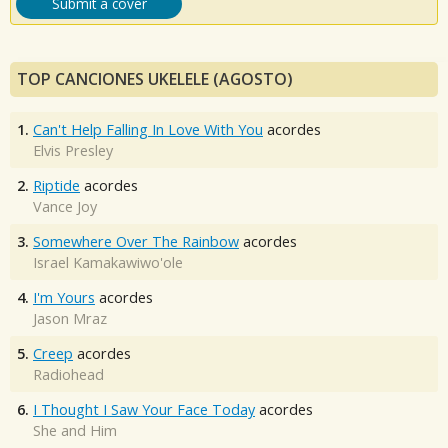
Submit a cover
TOP CANCIONES UKELELE (AGOSTO)
1.
Can't Help Falling In Love With You
acordes
Elvis Presley
2.
Riptide
acordes
Vance Joy
3.
Somewhere Over The Rainbow
acordes
Israel Kamakawiwo'ole
4.
I'm Yours
acordes
Jason Mraz
5.
Creep
acordes
Radiohead
6.
I Thought I Saw Your Face Today
acordes
She and Him