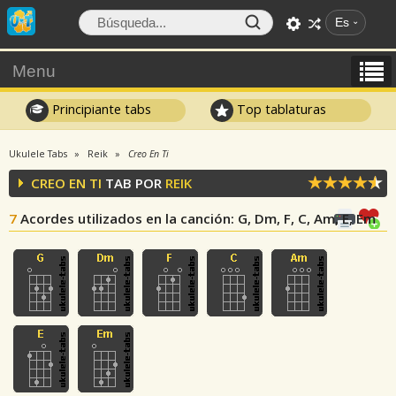
Es
Menu
Principiante tabs
Top tablaturas
Ukulele Tabs
Reik
Creo En Ti
CREO EN TI
TAB POR
REIK
7
Acordes utilizados en la canción
: G, Dm, F, C, Am, E, Em