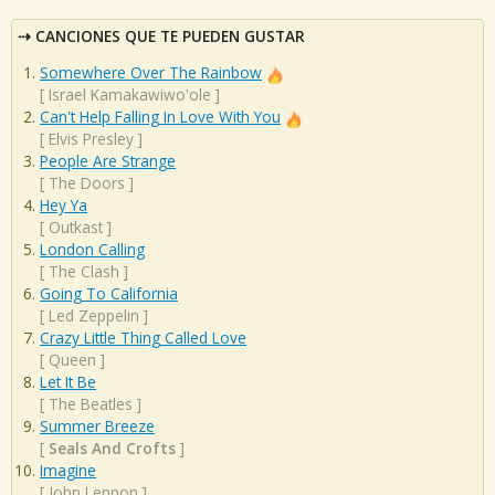
CANCIONES QUE TE PUEDEN GUSTAR
Somewhere Over The Rainbow
[
Israel Kamakawiwo'ole
]
Can't Help Falling In Love With You
[
Elvis Presley
]
People Are Strange
[
The Doors
]
Hey Ya
[
Outkast
]
London Calling
[
The Clash
]
Going To California
[
Led Zeppelin
]
Crazy Little Thing Called Love
[
Queen
]
Let It Be
[
The Beatles
]
Summer Breeze
[
Seals And Crofts
]
Imagine
[
John Lennon
]