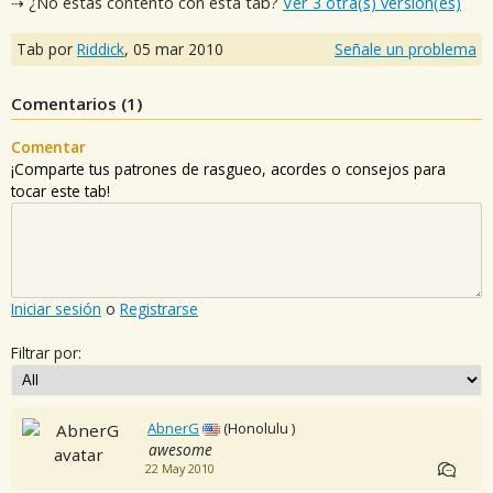
⇢ ¿No estás contento con esta tab?
Ver 3 otra(s) versión(es)
Tab por
Riddick
,
05 mar 2010
Señale un problema
Comentarios (
1
)
Comentar
¡Comparte tus patrones de rasgueo, acordes o consejos para
tocar este tab!
Iniciar sesión
o
Registrarse
Filtrar por:
AbnerG
(Honolulu )
awesome
22 May 2010