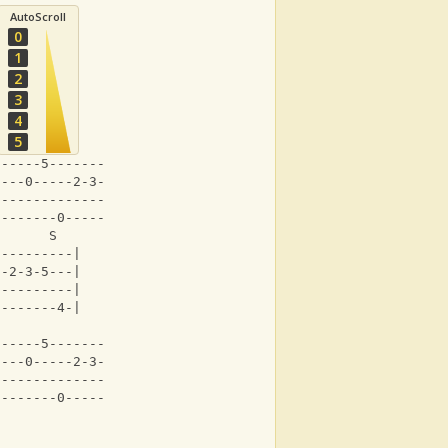
AutoScroll
0
1
2
3
4
5
------5-----------|
----0-----2-3-5---|
------------------|
0-------0-------4-|
       S    
----------|
--2-3-5---|
----------|
0-------4-|
                    
------5-----------|
----0-----2-3-5-3-|
------------------|
0-------0-------x-|