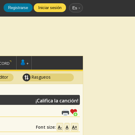
Registrarse
Iniciar sesión
Es
SCORD
+
ditor
Rasgueos
¡Califica la canción!
Font size:
A-
A
A+