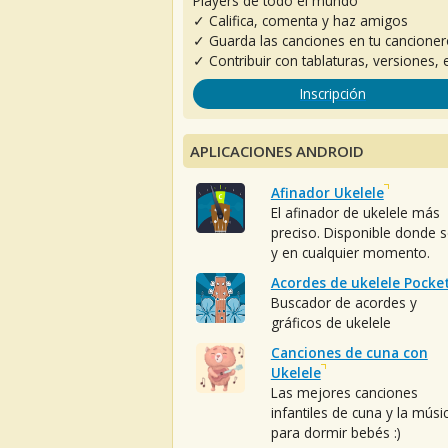
Players de todo el mundo
✓ Califica, comenta y haz amigos
✓ Guarda las canciones en tu cancione
✓ Contribuir con tablaturas, versiones, e
Inscripción
APLICACIONES ANDROID
Afinador Ukelele
El afinador de ukelele más
preciso. Disponible donde 
y en cualquier momento.
Acordes de ukelele Pocke
Buscador de acordes y
gráficos de ukelele
Canciones de cuna con
Ukelele
Las mejores canciones
infantiles de cuna y la músi
para dormir bebés :)