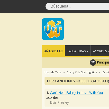
AÑADIR TAB
TABLATURAS +
ACORDES 
Principi
Ukulele Tabs
Scary Kids Scaring Kids
Derai
TOP CANCIONES UKELELE (AGOSTO)
1.
Can't Help Falling In Love With You
acordes
Elvis Presley