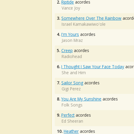
2.
Riptide
acordes
Vance Joy
3.
Somewhere Over The Rainbow
acord
Israel Kamakawiwo'ole
4.
I'm Yours
acordes
Jason Mraz
5.
Creep
acordes
Radiohead
6.
I Thought I Saw Your Face Today
acor
She and Him
7.
Sailor Song
acordes
Gigi Perez
8.
You Are My Sunshine
acordes
Folk Songs
9.
Perfect
acordes
Ed Sheeran
10.
Heather
acordes