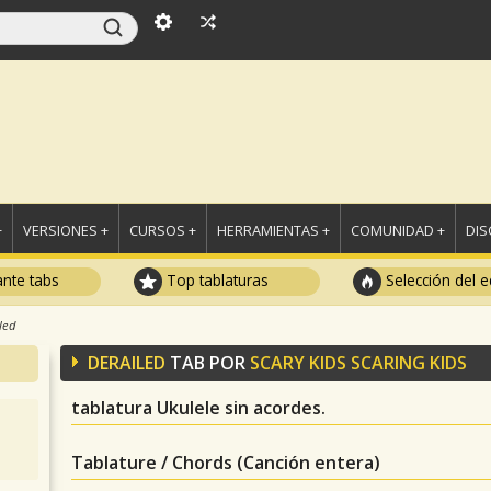
+
VERSIONES +
CURSOS +
HERRAMIENTAS +
COMUNIDAD +
DI
ante tabs
Top tablaturas
Selección del e
led
DERAILED
TAB POR
SCARY KIDS SCARING KIDS
tablatura Ukulele sin acordes.
Tablature / Chords (Canción entera)