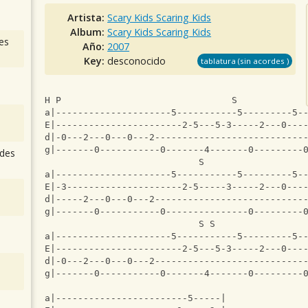
Artista:
Scary Kids Scaring Kids
Album:
Scary Kids Scaring Kids
es
Año:
2007
Key:
desconocido
tablatura (sin acordes )
H P                               S    
a|---------------------5-----------5---------5-
E|-----------------------2-5---5-3-----2---0---
d|-0---2---0---0---2---------------------------
g|-------0-----------0-------4-------0---------
des
                            S                  
a|---------------------5-----------5---------5-
E|-3---------------------2-5-----3-----2---0---
d|-----2---0---0---2---------------------------
g|-------0-----------0---------------0---------
                            S S                
a|---------------------5-----------5---------5-
E|-----------------------2-5---5-3-----2---0---
d|-0---2---0---0---2---------------------------
g|-------0-----------0-------4-------0---------
a|------------------------5-----|