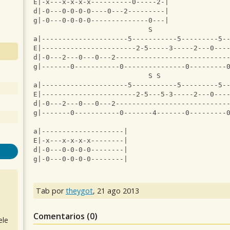
E|-x---x-x-x-x----------0-----2-|
d|-0---0-0-0-0----0---2---------|
g|-0---0-0-0-0--------------0---|
                            S                  
a|---------------------5-----------5---------5-
E|-----------------------2-5-----3-----2---0---
d|-0---2---0---0---2---------------------------
g|-------0-----------0---------------0---------
                            S S                
a|---------------------5-----------5---------5-
E|-----------------------2-5---5-3-----2---0---
d|-0---2---0---0---2---------------------------
g|-------0-----------0-------4-------0---------
a|--------------------|
E|-x---x-x-x-x--------|
d|-0---0-0-0-0--------|
g|-0---0-0-0-0--------|
Tab por
theygot
,
21 ago 2013
Comentarios (
0
)
ele