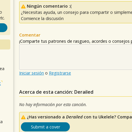
Ningún comentario :(
ro
¿Necesitas ayuda, un consejo para compartir o simpleme
tc.
Comience la discusión
Comentar
¡Comparte tus patrones de rasgueo, acordes o consejos p
sea
Iniciar sesión
o
Registrarse
t
Acerca de esta canción: Derailed
No hay información por esta canción.
¿Has versionado a
Derailed
con tu Ukelele? Compar
ca
Submit a cover