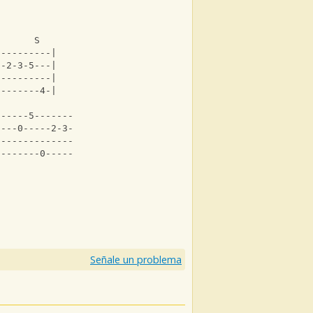
       S    
----------|
--2-3-5---|
----------|
0-------4-|
                    
------5-----------|
----0-----2-3-5-3-|
------------------|
0-------0---------|
Señale un problema