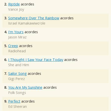
2.
Riptide
acordes
Vance Joy
3.
Somewhere Over The Rainbow
acordes
Israel Kamakawiwo'ole
4.
I'm Yours
acordes
Jason Mraz
5.
Creep
acordes
Radiohead
6.
I Thought I Saw Your Face Today
acordes
She and Him
7.
Sailor Song
acordes
Gigi Perez
8.
You Are My Sunshine
acordes
Folk Songs
9.
Perfect
acordes
Ed Sheeran