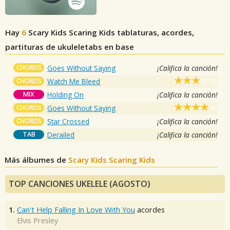
Hay
6
Scary Kids Scaring Kids
tablaturas, acordes,
partituras de ukuleletabs en base
CHORDS
Goes Without Saying
¡Califica la canción!
CHORDS
Watch Me Bleed
MIX
Holding On
¡Califica la canción!
CHORDS
Goes Without Saying
CHORDS
Star Crossed
¡Califica la canción!
TAB
Derailed
¡Califica la canción!
Más álbumes de
Scary Kids Scaring Kids
TOP CANCIONES UKELELE (AGOSTO)
1.
Can't Help Falling In Love With You
acordes
Elvis Presley