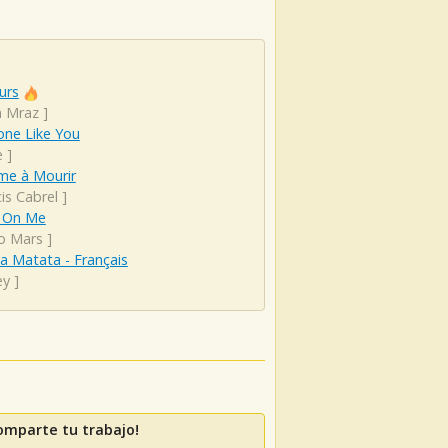
urs
n Mraz
]
ne Like You
e
]
ime à Mourir
is Cabrel
]
 On Me
o Mars
]
a Matata - Français
ey
]
omparte tu trabajo!