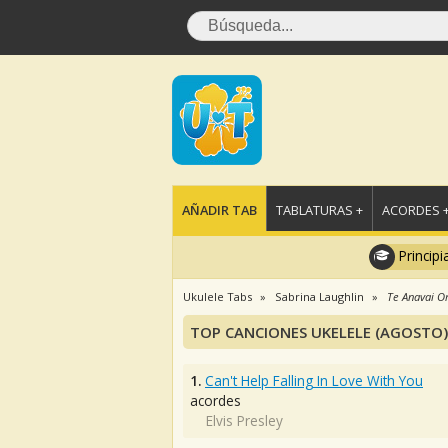
AÑADIR TAB
TABLATURAS +
ACORDES 
Principi
Ukulele Tabs
Sabrina Laughlin
Te Anavai O
TOP CANCIONES UKELELE (AGOSTO)
1.
Can't Help Falling In Love With You
acordes
Elvis Presley