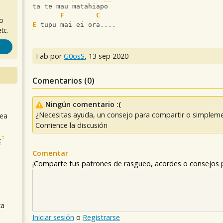
ta te mau matahiapo 
F
C
ro
E
 tupu mai ei ora....
tc.
Tab por
G0osS
,
13 sep 2020
Comentarios (
0
)
Ningún comentario :(
¿Necesitas ayuda, un consejo para compartir o simpleme
sea
Comience la discusión
t
Comentar
¡Comparte tus patrones de rasgueo, acordes o consejos p
ca
Iniciar sesión
o
Registrarse