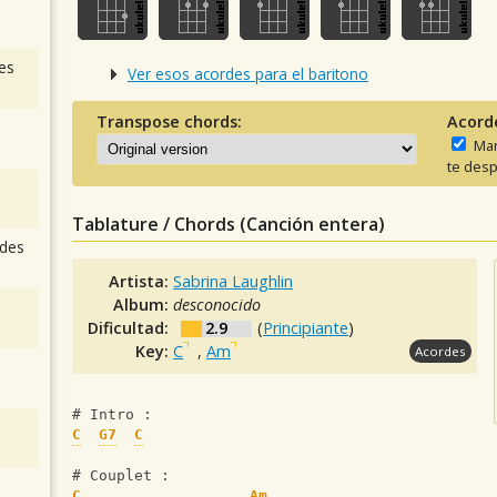
es
Ver esos acordes para el baritono
Transpose chords:
Acord
Man
te desp
Tablature / Chords (Canción entera)
des
Artista:
Sabrina Laughlin
Album:
desconocido
Dificultad:
2.9
(
Principiante
)
Key:
C
,
Am
Acordes
# Intro :
C
G7
C
# Couplet :
C
Am