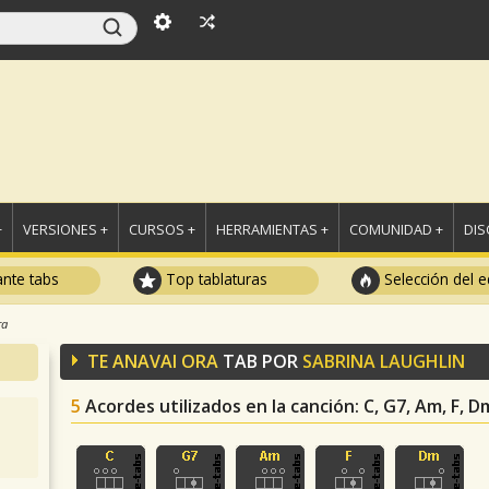
+
VERSIONES +
CURSOS +
HERRAMIENTAS +
COMUNIDAD +
DI
ante tabs
Top tablaturas
Selección del e
ra
TE ANAVAI ORA
TAB POR
SABRINA LAUGHLIN
5
Acordes utilizados en la canción
: C, G7, Am, F, D