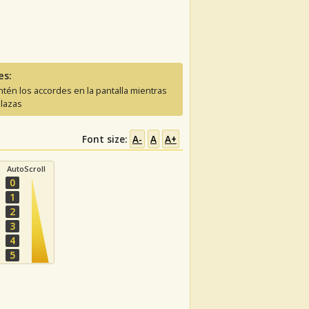
es:
tén los accordes en la pantalla mientras
lazas
Font size:
A-
A
A+
AutoScroll
0
1
2
3
4
5