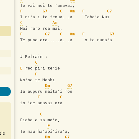
Te vai nui te 'anavai, 
F
G7
C
Am
F
G7
I ni'a i te fenua...a     Taha'a Nui 
C
Am
Mai raro roa mai, 
F
G7
C
Am
F
G7
Te puna ora.....a...a     o te nuna'a  
# Refrain : 
C
E
 reo pi'i te'ie
F
No'oe te Maohi 
Dm
G7
Ia aupuru maita'i 'oe 
F
C
to 'oe anavai ora 
C
Eiaha e ia mo'e,  
F
Te mau ha'api'ira'a, 
ele
Dm
G7