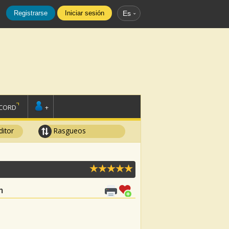
Registrarse
Iniciar sesión
Es
SCORD
+
ditor
Rasgueos
m