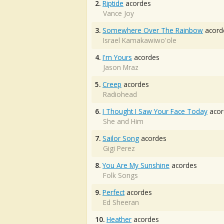
2.
Riptide
acordes
Vance Joy
3.
Somewhere Over The Rainbow
acord
Israel Kamakawiwo'ole
4.
I'm Yours
acordes
Jason Mraz
5.
Creep
acordes
Radiohead
6.
I Thought I Saw Your Face Today
acor
She and Him
7.
Sailor Song
acordes
Gigi Perez
8.
You Are My Sunshine
acordes
Folk Songs
9.
Perfect
acordes
Ed Sheeran
10.
Heather
acordes