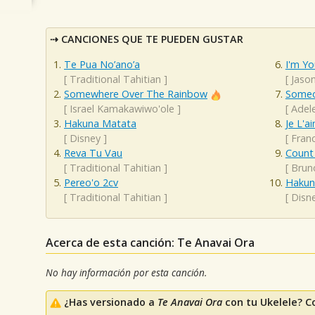
CANCIONES QUE TE PUEDEN GUSTAR
Te Pua No’ano’a
I'm Yo
[
Traditional Tahitian
]
[
Jaso
Somewhere Over The Rainbow
Someo
[
Israel Kamakawiwo'ole
]
[
Adel
Hakuna Matata
Je L'a
[
Disney
]
[
Franc
Reva Tu Vau
Count
[
Traditional Tahitian
]
[
Brun
Pereo'o 2cv
Hakun
[
Traditional Tahitian
]
[
Disn
Acerca de esta canción: Te Anavai Ora
No hay información por esta canción.
¿Has versionado a
Te Anavai Ora
con tu Ukelele? C