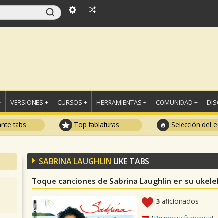
+
VERSIONES +
CURSOS +
HERRAMIENTAS +
COMUNIDAD +
DI
ante tabs
Top tablaturas
Selección del e
SABRINA LAUGHLIN
UKE TABS
Toque canciones de Sabrina Laughlin en su ukele
3
aficionados
(
Polinesia francesa
)