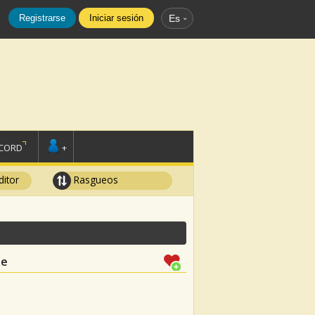
Registrarse
Iniciar sesión
Es
SCORD
+
ditor
Rasgueos
le