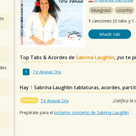
bluegrass
country
es
1
canciones (0 tabs y 1
Añadir tab
Top Tabs & Acordes de
Sabrina Laughlin
, ¡no te 
des
Te Anavai Ora
Hay
1
Sabrina Laughlin
tablaturas, acordes, parti
CHORDS
Te Anavai Ora
¡Califica la
Prepárate para el
próximo concierto de Sabrina Laughlin
.