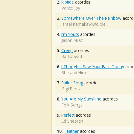
2.
Riptide
acordes
Vance Joy
3.
Somewhere Over The Rainbow
acord
Israel Kamakawiwo'ole
4.
I'm Yours
acordes
Jason Mraz
5.
Creep
acordes
Radiohead
6.
I Thought I Saw Your Face Today
acor
She and Him
7.
Sailor Song
acordes
Gigi Perez
8.
You Are My Sunshine
acordes
Folk Songs
9.
Perfect
acordes
Ed Sheeran
10.
Heather
acordes