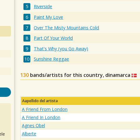
Riverside
Paint My Love
Over The Misty Mountains Cold
Part Of Your World
That's Why (you Go Away)
Sunshine Reggae
130
bands/artists for this country, dinamarca
Aapellido del artista
A Friend From London
A Friend In London
Agnes Obel
Alberte
ele