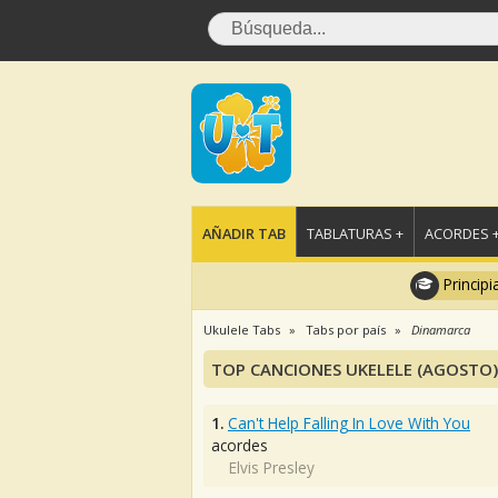
AÑADIR TAB
TABLATURAS +
ACORDES 
Principi
Ukulele Tabs
Tabs por país
Dinamarca
TOP CANCIONES UKELELE (AGOSTO)
1.
Can't Help Falling In Love With You
acordes
Elvis Presley