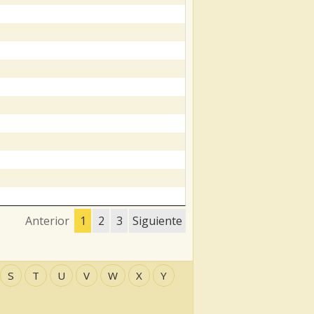
Anterior
1
2
3
Siguiente
S
T
U
V
W
X
Y