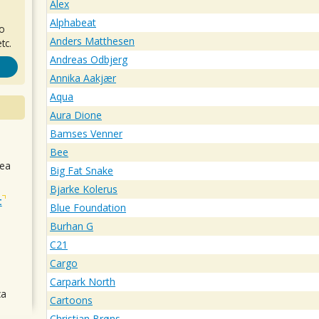
Alex
Alphabeat
ro
Anders Matthesen
tc.
Andreas Odbjerg
Annika Aakjær
Aqua
Aura Dione
Bamses Venner
Bee
sea
Big Fat Snake
Bjarke Kolerus
t
Blue Foundation
Burhan G
C21
Cargo
Carpark North
ca
Cartoons
Christian Brøns