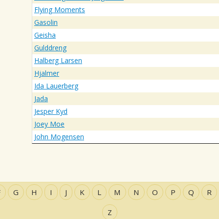
Flying Moments
Gasolin
Geisha
Gulddreng
Halberg Larsen
Hjalmer
Ida Lauerberg
Jada
Jesper Kyd
Joey Moe
John Mogensen
F
G
H
I
J
K
L
M
N
O
P
Q
R
Z