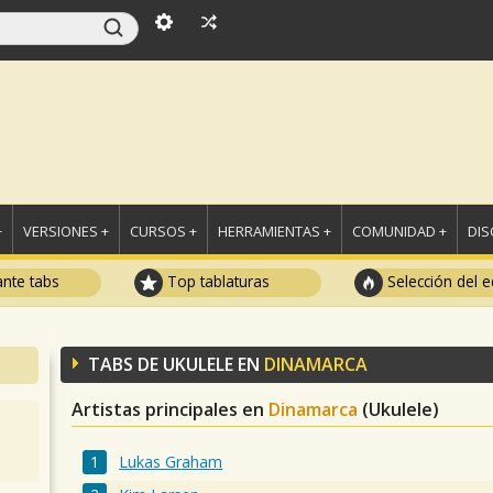
+
VERSIONES +
CURSOS +
HERRAMIENTAS +
COMUNIDAD +
DI
ante tabs
Top tablaturas
Selección del e
TABS DE UKULELE EN
DINAMARCA
Artistas principales en
Dinamarca
(Ukulele)
Lukas Graham