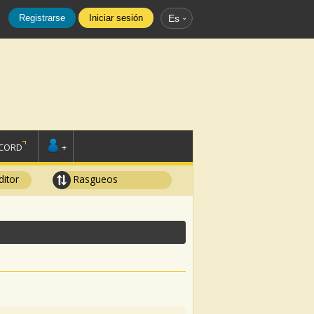
Registrarse
Iniciar sesión
Es
SCORD
+
ditor
Rasgueos