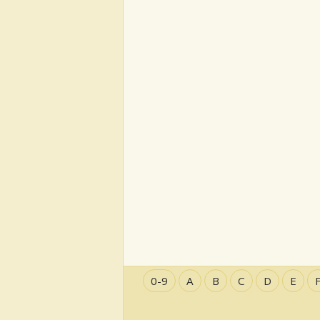
0-9
A
B
C
D
E