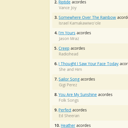
2.
Riptide
acordes
Vance Joy
3.
Somewhere Over The Rainbow
acord
Israel Kamakawiwo'ole
4.
I'm Yours
acordes
Jason Mraz
5.
Creep
acordes
Radiohead
6.
I Thought I Saw Your Face Today
acor
She and Him
7.
Sailor Song
acordes
Gigi Perez
8.
You Are My Sunshine
acordes
Folk Songs
9.
Perfect
acordes
Ed Sheeran
10.
Heather
acordes