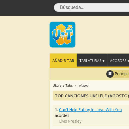
AÑADIR TAB
TABLATURAS +
ACORDES 
Principi
Ukulele Tabs
Nanna
TOP CANCIONES UKELELE (AGOSTO)
1.
Can't Help Falling In Love With You
acordes
Elvis Presley