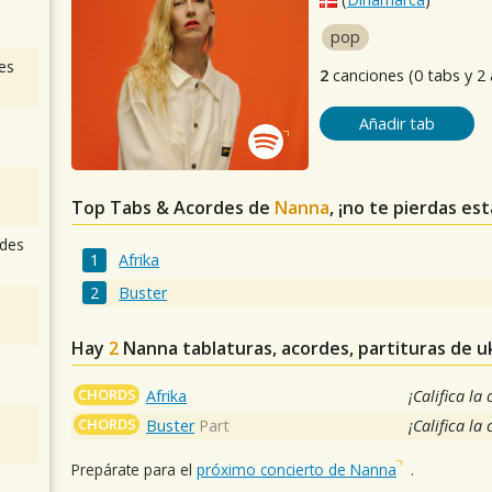
pop
es
2
canciones (0 tabs y 2
Añadir tab
Top Tabs & Acordes de
Nanna
, ¡no te pierdas es
des
Afrika
Buster
Hay
2
Nanna
tablaturas, acordes, partituras de u
CHORDS
Afrika
¡Califica la
CHORDS
Buster
Part
¡Califica la
Prepárate para el
próximo concierto de Nanna
.