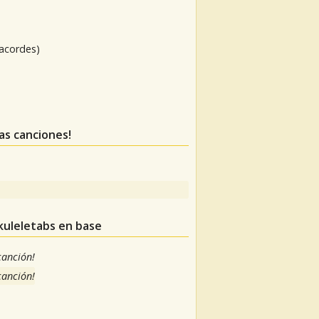
 acordes)
tas canciones!
kuleletabs en base
 canción!
 canción!