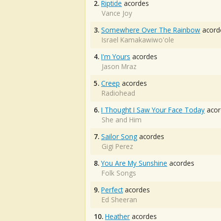
2.
Riptide
acordes
Vance Joy
3.
Somewhere Over The Rainbow
acord
Israel Kamakawiwo'ole
4.
I'm Yours
acordes
Jason Mraz
5.
Creep
acordes
Radiohead
6.
I Thought I Saw Your Face Today
acor
She and Him
7.
Sailor Song
acordes
Gigi Perez
8.
You Are My Sunshine
acordes
Folk Songs
9.
Perfect
acordes
Ed Sheeran
10.
Heather
acordes