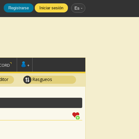
Registrarse
Iniciar sesión
Es
SCORD
+
ditor
Rasgueos