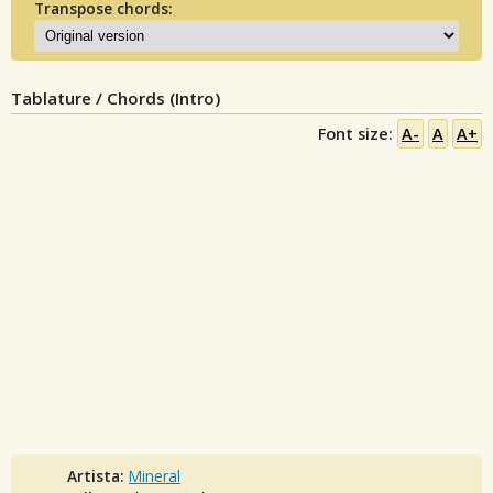
Transpose chords:
Tablature / Chords (Intro)
Font size:
A-
A
A+
Artista:
Mineral