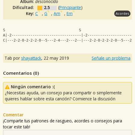
Album:
desconocido
Dificultad:
2.5
(
Principiante
)
Key:
C
,
G
,
Am
,
Em
Acordes
S                                   S                   
A|-2---------------------------------|-2----------------------
C|---2-2-0-2-2-2-0--5---2-4---2---2--|---2-2-0-2-2-2-0--5---2-
Tab por
shayattack
,
22 may 2019
Señale un problema
Comentarios (
0
)
Ningún comentario :(
¿Necesitas ayuda, un consejo para compartir o simplemente
quieres hablar sobre esta canción? Comience la discusión
Comentar
¡Comparte tus patrones de rasgueo, acordes o consejos para
tocar este tab!