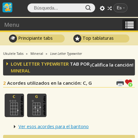
Es
Menu
Principiante tabs
Top tablaturas
Ukulele Tabs
Mineral
Love Letter Typewriter
LOVE LETTER TYPEWRITER
TAB POR
¡Califica la canción!
MINERAL
2
Acordes utilizados en la canción
: C, G
Ver esos acordes para el baritono