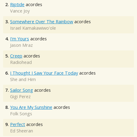
2.
Riptide
acordes
Vance Joy
3.
Somewhere Over The Rainbow
acordes
Israel Kamakawiwo'ole
4.
I'm Yours
acordes
Jason Mraz
5.
Creep
acordes
Radiohead
6.
I Thought I Saw Your Face Today
acordes
She and Him
7.
Sailor Song
acordes
Gigi Perez
8.
You Are My Sunshine
acordes
Folk Songs
9.
Perfect
acordes
Ed Sheeran