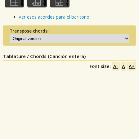
Ver esos acordes para el baritono
Transpose chords:
Tablature / Chords (Canción entera)
Font size:
A-
A
A+