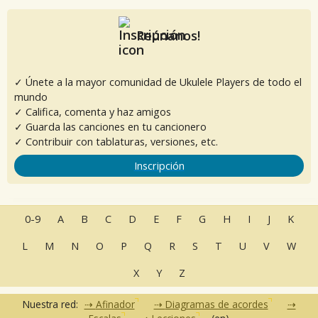
Reúnanos!
✓ Únete a la mayor comunidad de Ukulele Players de todo el
mundo
✓ Califica, comenta y haz amigos
✓ Guarda las canciones en tu cancionero
✓ Contribuir con tablaturas, versiones, etc.
Inscripción
0-9
A
B
C
D
E
F
G
H
I
J
K
L
M
N
O
P
Q
R
S
T
U
V
W
X
Y
Z
Nuestra red:
Afinador
Diagramas de acordes