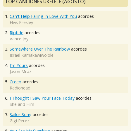
TOP CANCIONES UKELELE (AGOSTO)
1.
Can't Help Falling In Love With You
acordes
Elvis Presley
2.
Riptide
acordes
Vance Joy
3.
Somewhere Over The Rainbow
acordes
Israel Kamakawiwo'ole
4.
I'm Yours
acordes
Jason Mraz
5.
Creep
acordes
Radiohead
6.
I Thought I Saw Your Face Today
acordes
She and Him
7.
Sailor Song
acordes
Gigi Perez
8.
You Are My Sunshine
acordes