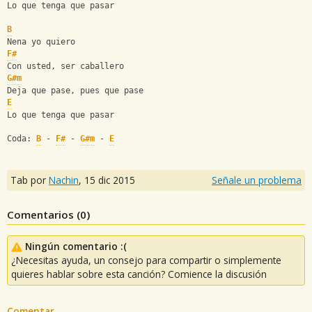
Lo que tenga que pasar
B
Nena yo quiero
F#
Con usted, ser caballero
G#m
Deja que pase, pues que pase
E
Lo que tenga que pasar
Coda: 
B
 - 
F#
 - 
G#m
 - 
E
Tab por
Nachin
,
15 dic 2015
Señale un problema
Comentarios (
0
)
Ningún comentario :(
¿Necesitas ayuda, un consejo para compartir o simplemente
quieres hablar sobre esta canción? Comience la discusión
Comentar