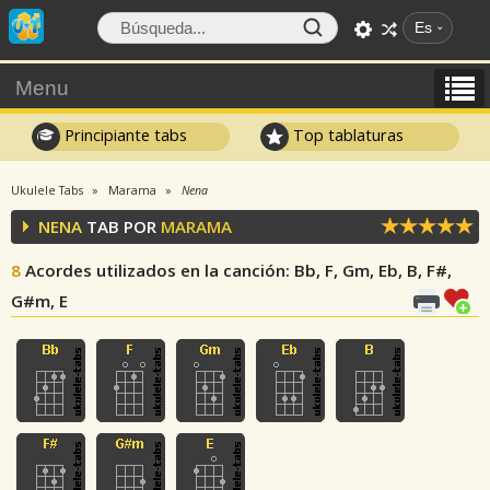
Es
Menu
Principiante tabs
Top tablaturas
Ukulele Tabs
Marama
Nena
NENA
TAB POR
MARAMA
8
Acordes utilizados en la canción
: Bb, F, Gm, Eb, B, F#,
G#m, E