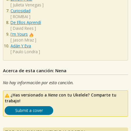
[
Julieta Venegas
]
Curiosidad
[
ROMBAI
]
De Ellos Aprendí
[
David Rees
]
I'm Yours
[
Jason Mraz
]
Adán Y Eva
[
Paulo Londra
]
Acerca de esta canción: Nena
No hay información por esta canción.
¿Has versionado a
Nena
con tu Ukelele? Comparte tu
trabajo!
Submit a cover