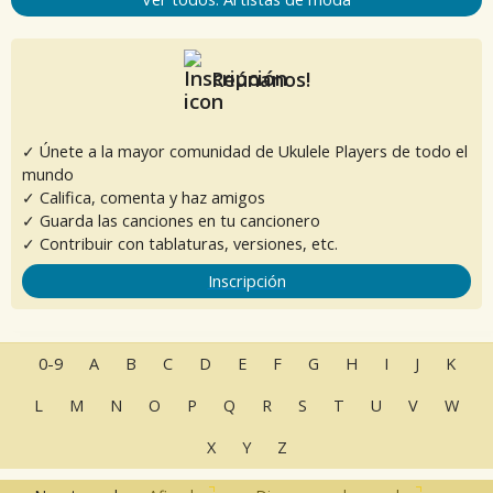
Reúnanos!
✓ Únete a la mayor comunidad de Ukulele Players de todo el
mundo
✓ Califica, comenta y haz amigos
✓ Guarda las canciones en tu cancionero
✓ Contribuir con tablaturas, versiones, etc.
Inscripción
0-9
A
B
C
D
E
F
G
H
I
J
K
L
M
N
O
P
Q
R
S
T
U
V
W
X
Y
Z