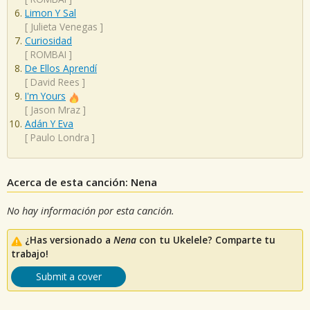
Limon Y Sal
[
Julieta Venegas
]
Curiosidad
[
ROMBAI
]
De Ellos Aprendí
[
David Rees
]
I'm Yours
[
Jason Mraz
]
Adán Y Eva
[
Paulo Londra
]
Acerca de esta canción: Nena
No hay información por esta canción.
¿Has versionado a
Nena
con tu Ukelele? Comparte tu
trabajo!
Submit a cover