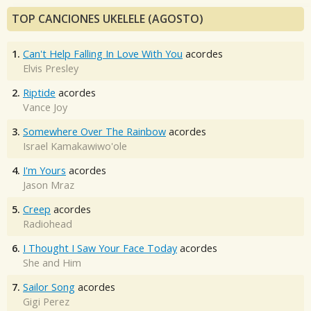
TOP CANCIONES UKELELE (AGOSTO)
1.
Can't Help Falling In Love With You
acordes
Elvis Presley
2.
Riptide
acordes
Vance Joy
3.
Somewhere Over The Rainbow
acordes
Israel Kamakawiwo'ole
4.
I'm Yours
acordes
Jason Mraz
5.
Creep
acordes
Radiohead
6.
I Thought I Saw Your Face Today
acordes
She and Him
7.
Sailor Song
acordes
Gigi Perez