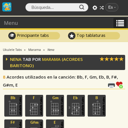
Es
Menu
Principiante tabs
Top tablaturas
Ukulele Tabs
Marama
Nena
NENA
TAB POR
MARAMA
(ACORDES
BARITONO)
8
Acordes utilizados en la canción
: Bb, F, Gm, Eb, B, F#,
G#m, E