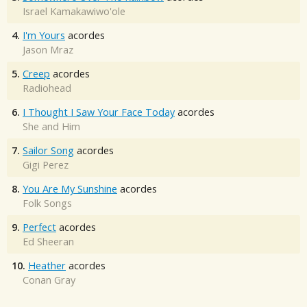
Israel Kamakawiwo'ole
4.
I'm Yours
acordes
Jason Mraz
5.
Creep
acordes
Radiohead
6.
I Thought I Saw Your Face Today
acordes
She and Him
7.
Sailor Song
acordes
Gigi Perez
8.
You Are My Sunshine
acordes
Folk Songs
9.
Perfect
acordes
Ed Sheeran
10.
Heather
acordes
Conan Gray