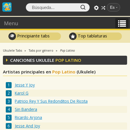
Es
Menu
Principiante tabs
Top tablaturas
Ukulele Tabs
Tabs por género
Pop Latino
CANCIONES UKULELE
POP LATINO
Artistas principales en
Pop Latino
(Ukulele)
Jesse Y Joy
Karol G
Patricio Rey Y Sus Redonditos De Ricota
Sin Bandera
Ricardo Arjona
Jesse And Joy