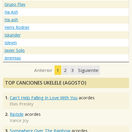
Grupo Play
Ha Ash
Ha-ash
Hemi Rodner
Iskander
Isleym
Javier Solis
Jeremias
Anterior
1
2
3
Siguiente
TOP CANCIONES UKELELE (AGOSTO)
1.
Can't Help Falling In Love With You
acordes
Elvis Presley
2.
Riptide
acordes
Vance Joy
3.
Somewhere Over The Rainbow
acordes