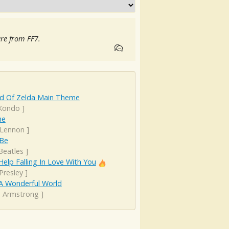
are from FF7.
d Of Zelda Main Theme
 Kondo
]
ne
 Lennon
]
 Be
Beatles
]
Help Falling In Love With You
 Presley
]
A Wonderful World
s Armstrong
]