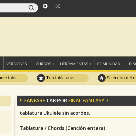
+
VERSIONES +
CURSOS +
HERRAMIENTAS +
COMUNIDAD +
DI
ante tabs
Top tablaturas
Selección del e
FANFARE
TAB POR
FINAL FANTASY 7
tablatura Ukulele sin acordes.
Tablature / Chords (Canción entera)