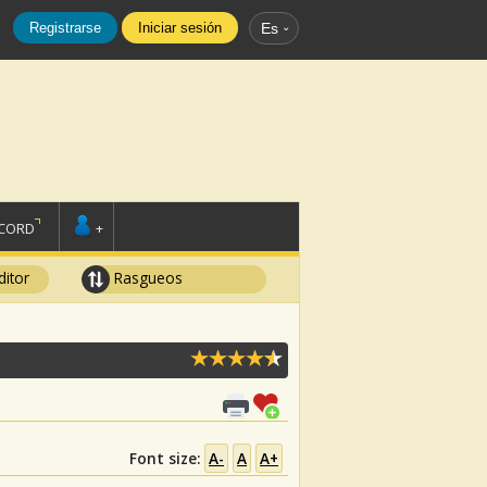
Registrarse
Iniciar sesión
Es
SCORD
+
ditor
Rasgueos
Font size:
A-
A
A+