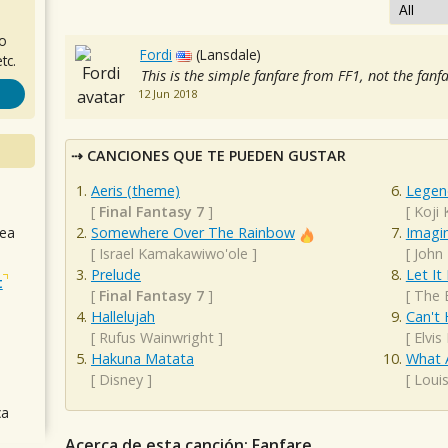
ro
Fordi
(Lansdale)
tc.
This is the simple fanfare from FF1, not the fanf
12 Jun 2018
CANCIONES QUE TE PUEDEN GUSTAR
Aeris (theme)
Legen
[
Final Fantasy 7
]
[
Koji
sea
Somewhere Over The Rainbow
Imagi
[
Israel Kamakawiwo'ole
]
[
John
Prelude
Let It
t
[
Final Fantasy 7
]
[
The 
Hallelujah
Can't 
[
Rufus Wainwright
]
[
Elvis
Hakuna Matata
What 
[
Disney
]
[
Loui
ca
Acerca de esta canción: Fanfare