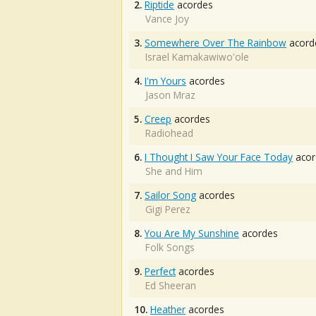
2.
Riptide
acordes
Vance Joy
3.
Somewhere Over The Rainbow
acord
Israel Kamakawiwo'ole
4.
I'm Yours
acordes
Jason Mraz
5.
Creep
acordes
Radiohead
6.
I Thought I Saw Your Face Today
acor
She and Him
7.
Sailor Song
acordes
Gigi Perez
8.
You Are My Sunshine
acordes
Folk Songs
9.
Perfect
acordes
Ed Sheeran
10.
Heather
acordes