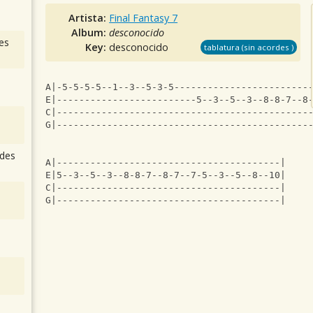
Artista:
Final Fantasy 7
Album:
desconocido
es
Key:
desconocido
tablatura (sin acordes )
A|-5-5-5-5--1--3--5-3-5------------------------
E|-------------------------5--3--5--3--8-8-7--8
C|---------------------------------------------
G|---------------------------------------------
des
A|----------------------------------------|
E|5--3--5--3--8-8-7--8-7--7-5--3--5--8--10|
C|----------------------------------------|
G|----------------------------------------|