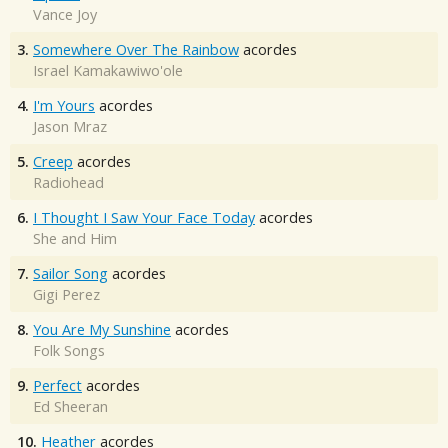
Vance Joy
3.
Somewhere Over The Rainbow
acordes
Israel Kamakawiwo'ole
4.
I'm Yours
acordes
Jason Mraz
5.
Creep
acordes
Radiohead
6.
I Thought I Saw Your Face Today
acordes
She and Him
7.
Sailor Song
acordes
Gigi Perez
8.
You Are My Sunshine
acordes
Folk Songs
9.
Perfect
acordes
Ed Sheeran
10.
Heather
acordes