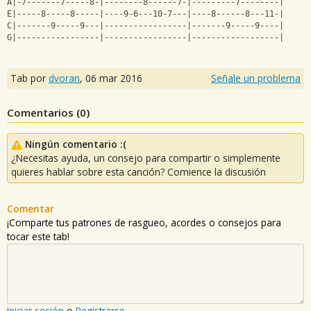
A|-7-------7-----8-|--------8------7-|---------7--------|
E|-----8-----8-----|----9-6---10-7---|----8------8---11-|
C|-------9-----9---|-----------------|-------9-----9----|
G|-----------------|-----------------|------------------|
Tab por
dvoran
,
06 mar 2016
Señale un problema
Comentarios (
0
)
Ningún comentario :(
¿Necesitas ayuda, un consejo para compartir o simplemente
quieres hablar sobre esta canción? Comience la discusión
Comentar
¡Comparte tus patrones de rasgueo, acordes o consejos para
tocar este tab!
Iniciar sesión
o
Registrarse