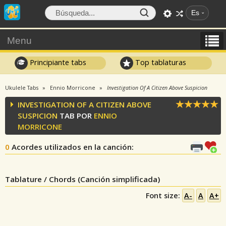
Es
Menu
Principiante tabs
Top tablaturas
Ukulele Tabs
Ennio Morricone
Investigation Of A Citizen Above Suspicion
INVESTIGATION OF A CITIZEN ABOVE
SUSPICION
TAB POR
ENNIO
MORRICONE
0
Acordes utilizados en la canción
:
Tablature / Chords (Canción simplificada)
Font size:
A-
A
A+