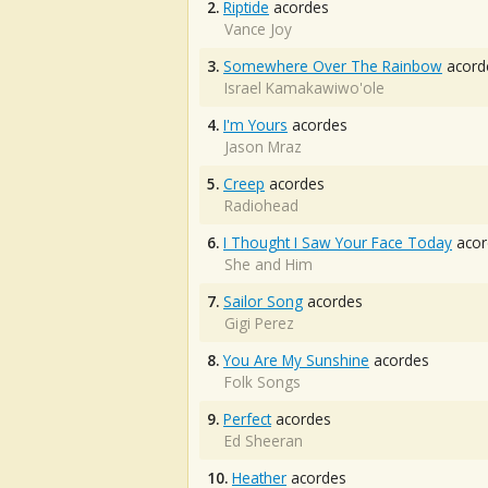
2.
Riptide
acordes
Vance Joy
3.
Somewhere Over The Rainbow
acord
Israel Kamakawiwo'ole
4.
I'm Yours
acordes
Jason Mraz
5.
Creep
acordes
Radiohead
6.
I Thought I Saw Your Face Today
acor
She and Him
7.
Sailor Song
acordes
Gigi Perez
8.
You Are My Sunshine
acordes
Folk Songs
9.
Perfect
acordes
Ed Sheeran
10.
Heather
acordes