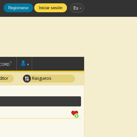
Registrarse
Iniciar sesión
Es
SCORD
+
ditor
Rasgueos