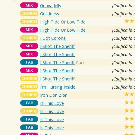
MIX
Guava Jelly
¡Califica la
CHORDS
Guiltiness
¡Califica la
CHORDS
High Tide Or Low Tide
MIX
High Tide Or Low Tide
¡Califica la
CHORDS
I Got Corona
¡Califica la
MIX
I Shot The Sheriff
¡Califica la
MIX
I Shot The Sheriff
¡Califica la
TAB
I Shot The Sheriff
Part
¡Califica la
MIX
I Shot The Sheriff
¡Califica la
CHORDS
I Shot The Sheriff
¡Califica la
CHORDS
I'm Hurting Inside
¡Califica la
CHORDS
Iron Lion Zion
TAB
Is This Love
CHORDS
Is This Love
TAB
Is This Love
TAB
Is This Love