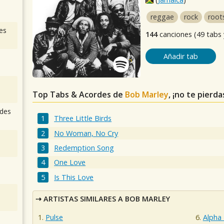
reggae
rock
root
es
144
canciones (49 tabs 
Añadir tab
Top Tabs & Acordes de
Bob Marley
, ¡no te pierd
des
Three Little Birds
No Woman, No Cry
Redemption Song
One Love
Is This Love
ARTISTAS SIMILARES A BOB MARLEY
Pulse
Alpha