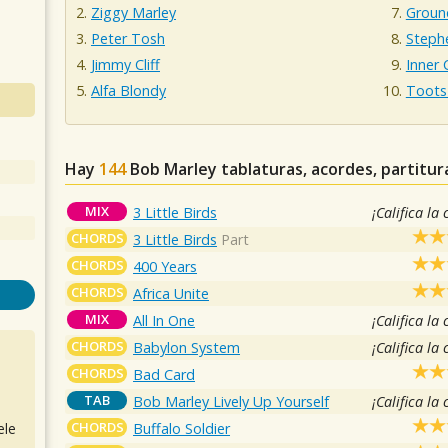
Ziggy Marley
Groun
Peter Tosh
Steph
Jimmy Cliff
Inner C
Alfa Blondy
Toots
Hay
144
Bob Marley
tablaturas, acordes, partitur
MIX
3 Little Birds
¡Califica la
CHORDS
3 Little Birds
Part
CHORDS
400 Years
CHORDS
Africa Unite
MIX
All In One
¡Califica la
CHORDS
Babylon System
¡Califica la
CHORDS
Bad Card
TAB
Bob Marley Lively Up Yourself
¡Califica la
CHORDS
Buffalo Soldier
ele