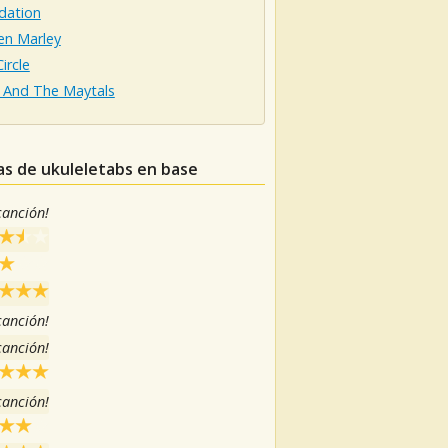
dation
en Marley
ircle
 And The Maytals
as de ukuleletabs en base
 canción!
 canción!
 canción!
 canción!