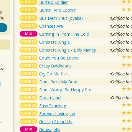
CHORDS
Buffalo Soldier
CHORDS
Burnin' And Lootin'
ro
CHORDS
tc.
Bus Dem Shut (pyaka)
¡Califica la
CHORDS
Chances Are
¡Califica la
MIX
Coming In From The Cold
¡Califica la
CHORDS
Concrete Jungle
¡Califica la
CHORDS
Concrete Jungle - Bob Marley
¡Califica la
CHORDS
Could You Be Loved
CHORDS
Crazy Baldheads
sea
CHORDS
Cry To Me
Part
¡Califica la
CHORDS
Dont Rock My Boat
¡Califica la
t
CHORDS
Dont Worry, Be Happy
Part
CHORDS
Dreamland
¡Califica la
CHORDS
Easy Skanking
CHORDS
Forever Loving Jah
CHORDS
Get Up Stand Up
ca
MIX
Guava Jelly