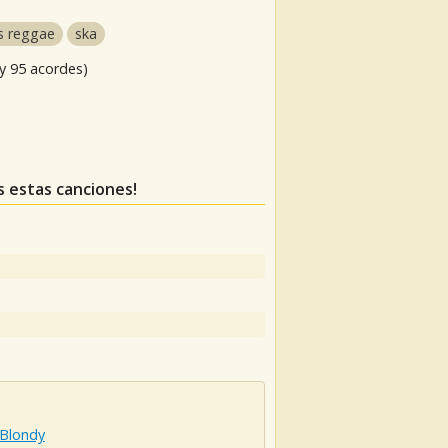
s reggae
ska
y 95 acordes)
as estas canciones!
 Blondy