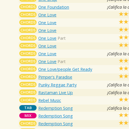
CHORDS
One Foundation
¡Califica la
CHORDS
One Love
CHORDS
One Love
CHORDS
One Love
CHORDS
One Love
Part
CHORDS
One Love
CHORDS
One Love
¡Califica la
CHORDS
One Love
Part
CHORDS
One Love/people Get Ready
CHORDS
Pimper's Paradise
CHORDS
Punky Reggae Party
¡Califica la
CHORDS
Rastaman Live Up
¡Califica la
CHORDS
Rebel Music
TAB
Redemption Song
¡Califica la
MIX
Redemption Song
CHORDS
Redemption Song