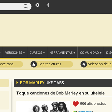
+
VERSIONES +
CURSOS +
HERRAMIENTAS +
COMUNIDAD +
DI
ante tabs
Top tablaturas
Selección del e
BOB MARLEY
UKE TABS
Toque canciones de Bob Marley en su ukelele
906
aficionados
(
Jamaica
)