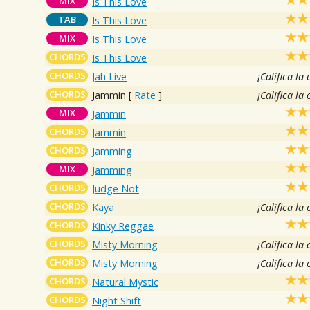
MIX
Is This Love
TAB
Is This Love
MIX
Is This Love
CHORDS
Is This Love
CHORDS
Jah Live
¡Califica la
CHORDS
Jammin
[
Rate
]
¡Califica la
MIX
Jammin
CHORDS
Jammin
CHORDS
Jamming
MIX
Jamming
CHORDS
Judge Not
CHORDS
Kaya
¡Califica la
CHORDS
Kinky Reggae
CHORDS
Misty Morning
¡Califica la
CHORDS
Misty Morning
¡Califica la
CHORDS
Natural Mystic
CHORDS
Night Shift